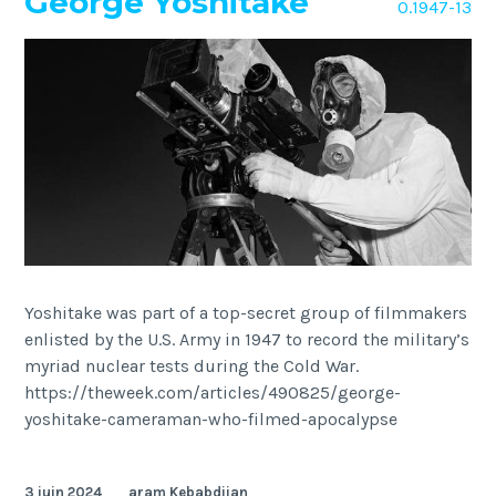
George Yoshitake
O.1947-13
Yoshitake was part of a top-secret group of filmmakers
enlisted by the U.S. Army in 1947 to record the military’s
myriad nuclear tests during the Cold War.
https://theweek.com/articles/490825/george-
yoshitake-cameraman-who-filmed-apocalypse
3 juin 2024
aram Kebabdjian