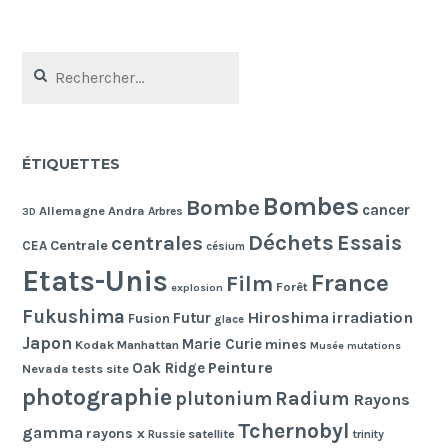
Rechercher :
ÉTIQUETTES
Bombes
Bombe
cancer
Allemagne
Andra
Arbres
3D
Déchets
Essais
centrales
Centrale
CEA
césium
Etats-Unis
France
Film
Forêt
explosion
Fukushima
Hiroshima
irradiation
Futur
Fusion
glace
Japon
Marie Curie
mines
Kodak
Manhattan
Musée
mutations
Peinture
Oak Ridge
Nevada tests site
photographie
Radium
plutonium
Rayons
Tchernobyl
gamma
rayons x
Russie
satellite
trinity