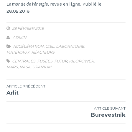
L
e monde de l’énergie
, revue en ligne, Publié le
28.02.2018
28 FÉVRIER 2018
ADMIN
ACCÉLÉRATION
,
CIEL
,
LABORATOIRE
,
MATÉRIAUX
,
RÉACTEURS
CENTRALES
,
FUSÉES
,
FUTUR
,
KILOPOWER
,
MARS
,
NASA
,
URANIUM
Navigation
ARTICLE PRÉCÉDENT
Arlit
de
l’article
ARTICLE SUIVANT
Burevestnik