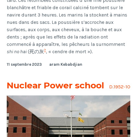
tard. Ces retombées constituées d’une fine poussière
blanchâtre et friable de corail calciné tombent sur le
navire durant 3 heures. Les marins la stockent à mains
nues dans des sacs. La poussière s’accroche aux
surfaces, aux corps, aux cheveux, à la bouche et aux
dents ; après que les effets de la radiation ont
commencé à apparaître, les pêcheurs la surnomment
?
shi no hai
(
死の灰
,
« cendre de mort »
).
11 septembre 2023
aram Kebabdjian
Nuclear Power school
D.1952-10