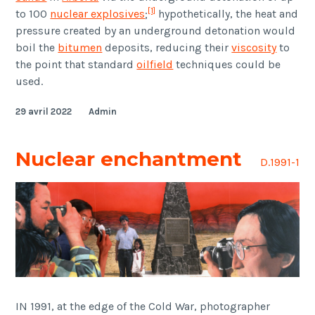
[1]
to 100
nuclear explosives
;
hypothetically, the heat and
pressure created by an underground detonation would
boil the
bitumen
deposits, reducing their
viscosity
to
the point that standard
oilfield
techniques could be
used.
29 avril 2022
Admin
Nuclear enchantment
D.1991-1
IN 1991, at the edge of the Cold War, photographer