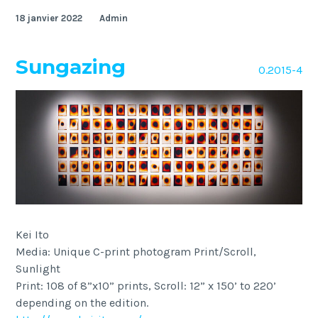
18 janvier 2022
Admin
Sungazing
O.2015-4
Kei Ito
Media: Unique C-print photogram Print/Scroll,
Sunlight
Print: 108 of 8”x10” prints, Scroll: 12” x 150’ to 220’
depending on the edition.