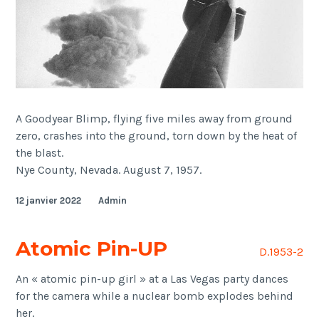
A Goodyear Blimp, flying five miles away from ground
zero, crashes into the ground, torn down by the heat of
the blast.
Nye County, Nevada. August 7, 1957.
12 janvier 2022
Admin
Atomic Pin-UP
D.1953-2
An « atomic pin-up girl » at a Las Vegas party dances
for the camera while a nuclear bomb explodes behind
her.