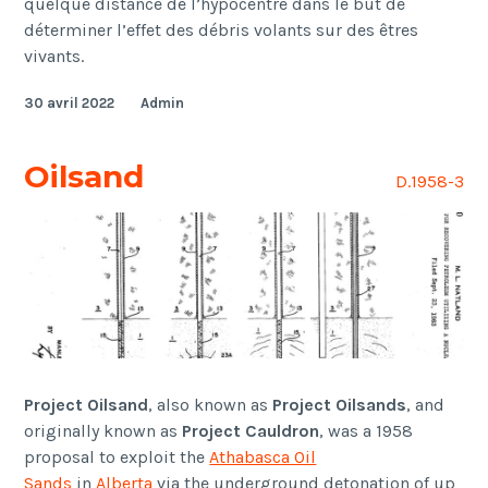
quelque distance de l’hypocentre dans le but de
déterminer l’effet des débris volants sur des êtres
vivants.
30 avril 2022
Admin
Oilsand
D.1958-3
Project Oilsand
, also known as
Project Oilsands
, and
originally known as
Project Cauldron
, was a 1958
proposal to exploit the
Athabasca Oil
Sands
in
Alberta
via the underground detonation of up