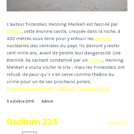
L
’
auteur finlandais Henning Mankell est fascin
é
par
Onkalo
,
cette
é
norme cavit
é
, creus
é
e dans la roche,
à
430 m
è
tres sous terre pour y enfouir les
d
é
chets
nucl
é
aires des centrales du pays. Ils devront y rester
cent mille ans, avant de perdre leur dangerosit
é
. Une
é
ternit
é
. Se sachant condamn
é
par un
cancer
, Henning
Mankell a voulu visiter le site ; mais les Finlandais ont
refus
é
, de peur qu
’
il s
’
en serve comme th
éâ
tre du
crime pour un de ses prochains polars.
Anne-Françoise Hivert,
Libération
, 5 octobre 2015
5 octobre 2015
Admin
Radium 223
P.2014-2