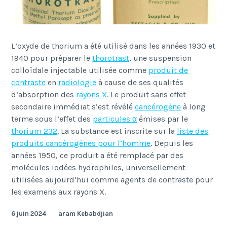
L’oxyde de thorium a été utilisé dans les années 1930 et
1940 pour préparer le
thorotrast
, une suspension
colloïdale injectable utilisée comme
produit de
contraste
en
radiologie
à cause de ses qualités
d’absorption des
rayons X
. Le produit sans effet
secondaire immédiat s’est révélé
cancérogène
à long
terme sous l’effet des
particules α
émises par le
thorium 232
. La substance est inscrite sur la
liste des
produits cancérogènes pour l’homme
. Depuis les
années 1950, ce produit a été remplacé par des
molécules iodées hydrophiles, universellement
utilisées aujourd’hui
comme agents de contraste pour
les examens aux rayons X.
6 juin 2024
aram Kebabdjian