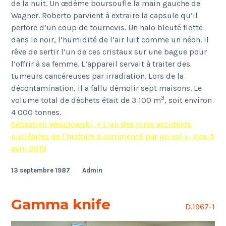
de la nuit. Un
œ
d
è
me boursoufle la main gauche de
Wagner. Roberto parvient
à
extraire la capsule qu
’
il
perfore d
’
un coup de tournevis. Un halo bleut
é
flotte
dans le noir, l
’
humidit
é
de l
’
air luit comme un n
é
on. Il
rêve de sertir l’un de ces cristaux sur une bague pour
l’offrir à sa femme. L
’
appareil servait
à
traiter des
tumeurs canc
é
reuses par irradiation.
Lors de la
décontamination, il a fallu démolir sept maisons. Le
3
volume total de déchets était de 3 100 m
, soit environ
4 000 tonnes.
Sébastien Wesolowski, « L’un des pires accidents
nucléaires de l’histoire a commencé par un vol »,
Vice
, 5
avril 2019
13 septembre 1987
Admin
Gamma knife
D.1967-1