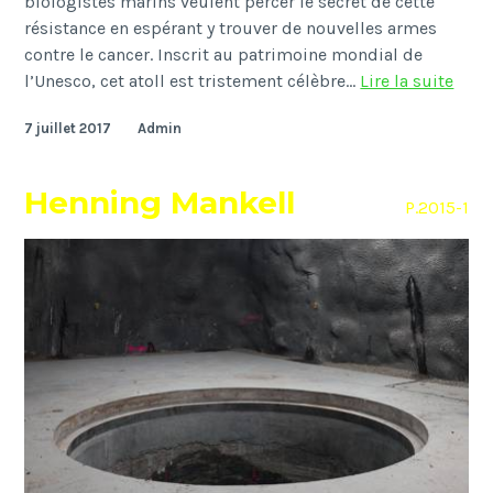
biologistes marins veulent percer le secret de cette
résistance en espérant y trouver de nouvelles armes
contre le cancer. Inscrit au patrimoine mondial de
Cora
l’Unesco, cet atoll est tristement célèbre…
Lire la suite
7 juillet 2017
Admin
Henning Mankell
P.2015-1