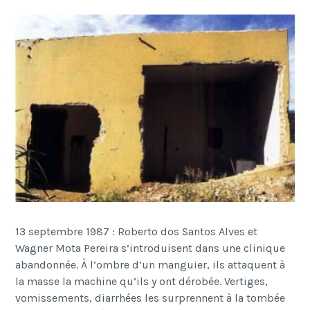
13 septembre 1987 : Roberto dos Santos Alves et
Wagner Mota Pereira s
’
introduisent dans une clinique
abandonn
é
e.
À
l
’
ombre d
’
un manguier, ils attaquent
à
la masse la machine qu
’
ils y ont d
é
rob
é
e. Vertiges,
vomissements, diarrh
é
es les surprennent
à
la tomb
é
e