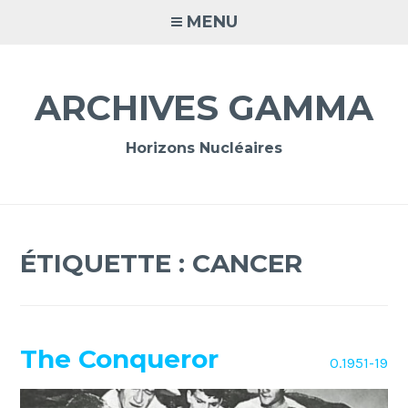
Accéder
MENU
au
contenu
principal
ARCHIVES GAMMA
Horizons Nucléaires
ÉTIQUETTE :
CANCER
The Conqueror
O.1951-19