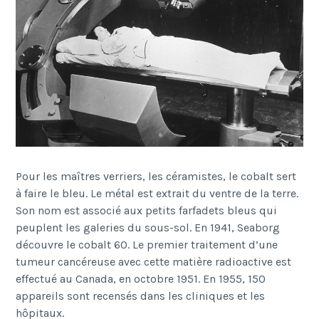
Pour les ma
î
tres verriers, les c
é
ramistes, le cobalt sert
à
faire le bleu. Le m
é
tal est extrait du ventre de la terre.
Son nom est associ
é
aux petits farfadets bleus qui
peuplent les galeries du sous-sol. En 1941, Seaborg
d
é
couvre le cobalt 60. Le premier traitement d
’
une
tumeur canc
é
reuse avec cette mati
è
re radioactive est
effectu
é
au Canada, en octobre 1951. En 1955, 150
appareils
sont recens
é
s dans les cliniques et les
h
ô
pitaux.