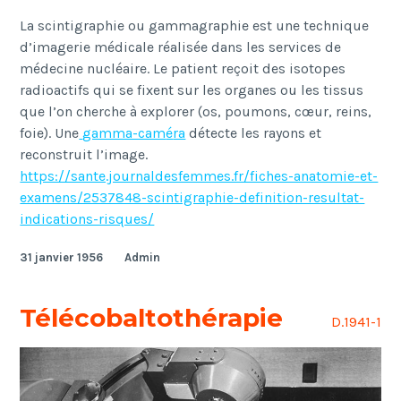
La scintigraphie ou gammagraphie est une technique
d
’
imagerie m
é
dicale r
é
alis
é
e dans les services de
m
é
decine nucl
é
aire. Le patient re
ç
oit des isotopes
radioactifs qui se fixent sur les organes ou les tissus
que l
’
on cherche
à
explorer (os, poumons, c
œ
ur, reins,
foie). Une
gamma-cam
é
ra
d
é
tecte les rayons et
reconstruit l
’
image.
https://sante.journaldesfemmes.fr/fiches-anatomie-et-
examens/2537848-scintigraphie-definition-resultat-
indications-risques/
31 janvier 1956
Admin
Télécobaltothérapie
D.1941-1