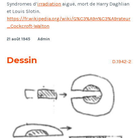
Syndromes d
’
irradiation
aigu
ë
, mort de Harry Daghlian
et Louis Slotin.
https://fr.wikipedia.org/wiki/G%C3%A9n%C3%A9rateur
_Cockcroft-Walton
21 août 1945
Admin
Dessin
D.1942-2