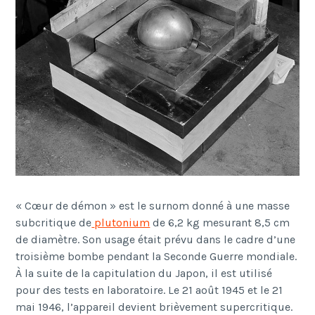
«
C
œ
ur de d
é
mon »
est le surnom donn
é à
une masse
subcritique de
plutonium
de 6,2 kg mesurant 8,5 cm
de diam
è
tre. Son usage
é
tait pr
é
vu dans le cadre d
’
une
troisi
è
me bombe pendant la Seconde Guerre mondiale.
À la suite de la capitulation du Japon, il est utilis
é
pour des tests en laboratoire. Le 21 ao
û
t 1945 et le 21
mai 1946, l
’
appareil devient bri
è
vement supercritique.