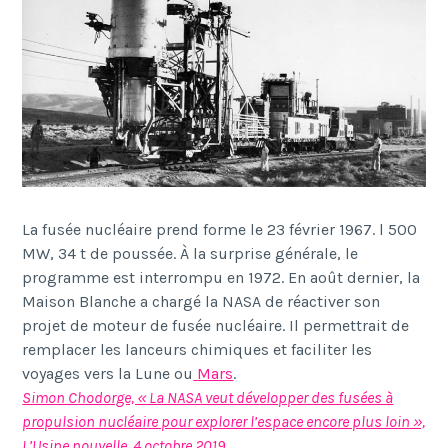
La fus
é
e nucl
é
aire prend forme le 23 f
é
vrier 1967. l 500
MW, 34 t de pouss
é
e. À la surprise g
é
n
é
rale, le
programme est interrompu en 1972. En ao
û
t dernier, la
Maison Blanche a charg
é
la NASA de r
é
activer son
projet de moteur de fus
é
e nucl
é
aire. Il permettrait de
remplacer les lanceurs chimiques et faciliter les
voyages vers la Lune ou
Mars
.
Simon Chodorge, « La NASA veut développer des fusées à
propulsion nucléaire pour explorer l’espace encore plus loin »,
L’Usine nouvelle, 4 octobre 2019