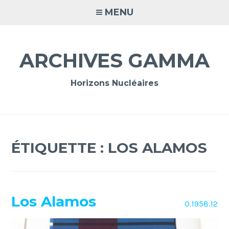
Accéder
MENU
au
contenu
principal
ARCHIVES GAMMA
Horizons Nucléaires
ÉTIQUETTE :
LOS ALAMOS
Los Alamos
O.1958.12