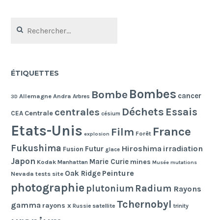
Rechercher :
ÉTIQUETTES
Bombes
Bombe
cancer
Allemagne
Andra
Arbres
3D
Déchets
Essais
centrales
Centrale
CEA
césium
Etats-Unis
France
Film
Forêt
explosion
Fukushima
Hiroshima
irradiation
Futur
Fusion
glace
Japon
Marie Curie
mines
Kodak
Manhattan
Musée
mutations
Peinture
Oak Ridge
Nevada tests site
photographie
Radium
plutonium
Rayons
Tchernobyl
gamma
rayons x
Russie
satellite
trinity