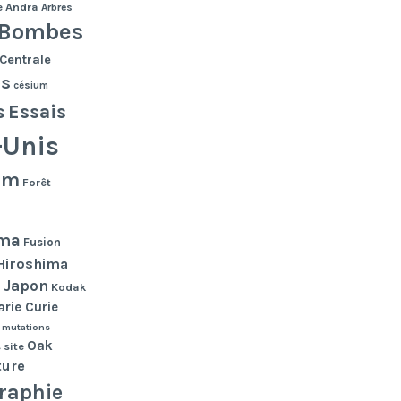
e
Andra
Arbres
Bombes
Centrale
es
césium
s
Essais
-Unis
lm
Forêt
ma
Fusion
Hiroshima
Japon
n
Kodak
rie Curie
mutations
Oak
 site
ture
raphie