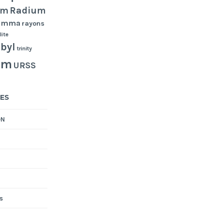
Radium
um
gamma
rayons
lite
byl
trinity
um
URSS
ES
ON
s