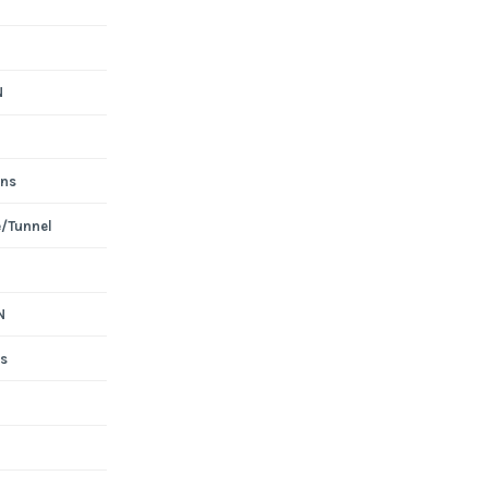
N
ons
e/Tunnel
N
s