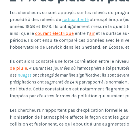
Les chercheurs se sont appuyés sur les relevés du pro
procédé à des relevés de
radioactivité
atmosphérique (ess
années 1958 et 1978. Ils ont également mesuré la quantit
ainsi que le
courant électrique
entre l’
air
et la surface a
période. Ils ont ensuite comparé ces données avec le nive
l’observatoire de Lerwick dans les Shetland, en Écosse, 
Ils ont alors constaté une forte corrélation entre le niveau
de pluie
. «
Durant les journées où l’atmosphère a été perturbée
des
nuages
ont changé de manière significative : ils sont devenu
précipitations ont augmenté de 24 % par rapport à la normale
»,
de l’étude. Cette constatation est notamment flagrante po
frappées par d’autres formes de pollution qui auraient pu
Les chercheurs n’apportent pas d’explication formelle 
l’ionisation de l’atmosphère affecte la façon dont les go
collision et fusionnent, ce qui aboutit à une augmentation