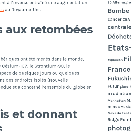
ent à l’inverse entraîné une augmentation
Allemagn
3D
Bombe
es
au Royaume-Uni.
cancer
CEA
fs aux retombées
central
Déchet
Etats
Fi
ériques ont été menés dans le monde,
explosion
Césium-137, le Strontium-90, le
France
’espace de quelques jours ou quelques
Fukushi
ns des endroits isolés (Nouvelle
Futur
endue et a concerné l’ensemble du globe en
glace
irradiatio
Ma
Manhattan
mines
Musée
is et donnant
Nevada tests
Pein
Ridge
s
photog