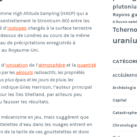
plutoni
gramme
High Altitude Sampling
(HASP) qui a
Rayons 
entiellement le Strontium-90) entre les
x
Russie
satel
é d’
isotopes
chargés à la surface terrestre
Tcherno
u-dessus de Londres au cours de la même
urani
au de précipitations enregistrés à
et au Royaume-Uni.
CATÉGORI
 d’
ionisation
de l’
atmosphère
et la
quantité
 par les
aérosols
radioactifs, les propriétés
ACCÉLÉRATI
s plus épais et les jours de pluie, les
 indique Giles Harrison, l’auteur principal
Archéologie
ur les îles Shetland, par ailleurs peu
Capital
 fausser les résultats.
Catastrophe
au mécanisme en jeu, mais suggèrent que
uttelettes d’eau dans les nuages entrent en
Chronologie
 de la taille de ces gouttelettes et donc