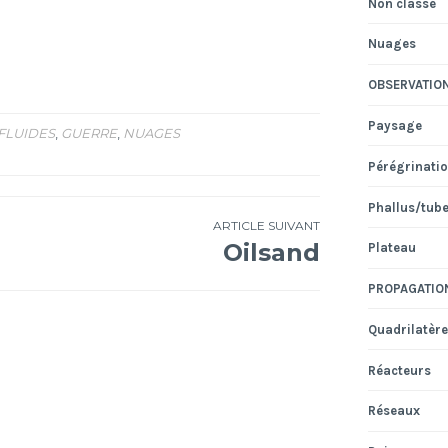
Non classé
Nuages
OBSERVATIO
Paysage
FLUIDES
,
GUERRE
,
NUAGES
Pérégrinati
Phallus/tub
ARTICLE SUIVANT
Oilsand
Plateau
PROPAGATIO
Quadrilatère
Réacteurs
Réseaux