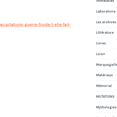
Immeubles
Laboratoire
Les archives
ipitations-guerre-froide-t-elle-fait-
Littérature
Livres
Loisir
Marquage/t
Matériaux
Mémorial
MUTATIONS
Mythologies