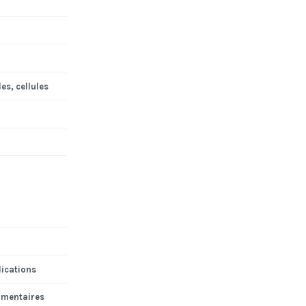
es, cellules
lications
mmentaires