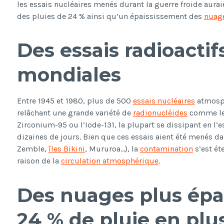
les essais nucléaires menés durant la guerre froide aurai
des pluies de 24 % ainsi qu’un épaississement des
nuag
Des essais radioacti
mondiales
Entre 1945 et 1980, plus de 500
essais nucléaires
atmosph
relâchant une grande variété de
radionucléides
comme le 
Zirconium-95 ou l’Iode-131, la plupart se dissipant en l
dizaines de jours. Bien que ces essais aient été menés da
Zemble,
îles Bikini
, Mururoa…), la
contamination
s’est ét
raison de la
circulation atmosphérique
.
Des nuages plus épa
24 % de pluie en plu