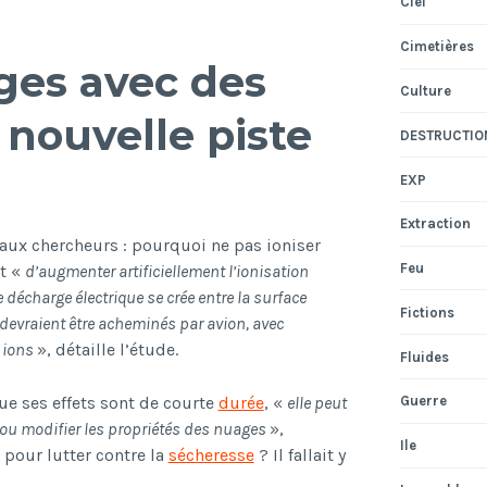
Ciel
Cimetières
ges avec des
Culture
e nouvelle piste
DESTRUCTIO
EXP
Extraction
aux chercheurs : pourquoi ne pas ioniser
Feu
st «
d’augmenter artificiellement l’ionisation
décharge électrique se crée entre la surface
Fictions
s devraient être acheminés par avion, avec
 ions
», détaille l’étude.
Fluides
ue ses effets sont de courte
durée
, «
elle peut
Guerre
 ou modifier les propriétés des nuages
»,
Ile
 pour lutter contre la
sécheresse
? Il fallait y