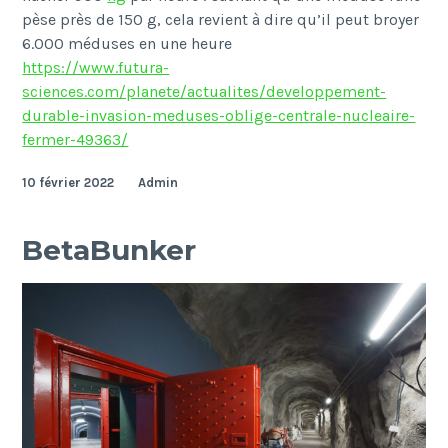
pèse près de 150 g, cela revient à dire qu’il peut broyer
6.000 méduses en une heure
https://www.futura-
sciences.com/planete/actualites/developpement-
durable-invasion-meduses-oblige-centrale-nucleaire-
fermer-49363/
10 février 2022
Admin
BetaBunker