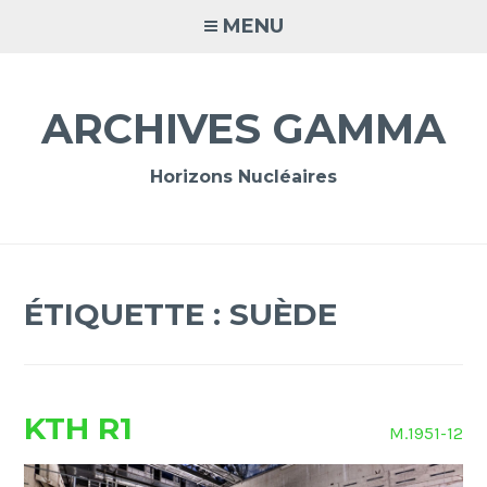
Accéder
MENU
au
contenu
principal
ARCHIVES GAMMA
Horizons Nucléaires
ÉTIQUETTE :
SUÈDE
KTH R1
M.1951-12