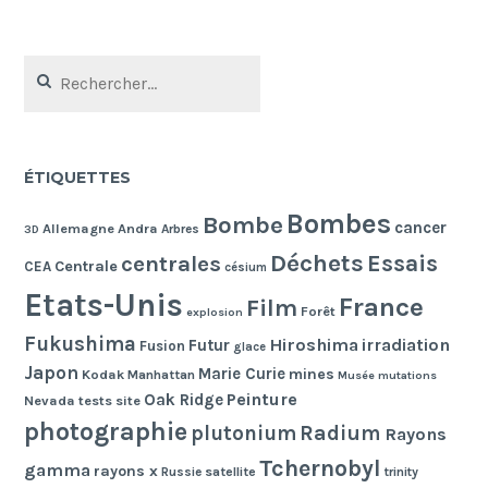
Rechercher :
ÉTIQUETTES
Bombes
Bombe
cancer
Allemagne
Andra
Arbres
3D
Déchets
Essais
centrales
Centrale
CEA
césium
Etats-Unis
France
Film
Forêt
explosion
Fukushima
Hiroshima
irradiation
Futur
Fusion
glace
Japon
Marie Curie
mines
Kodak
Manhattan
Musée
mutations
Peinture
Oak Ridge
Nevada tests site
photographie
Radium
plutonium
Rayons
Tchernobyl
gamma
rayons x
Russie
satellite
trinity