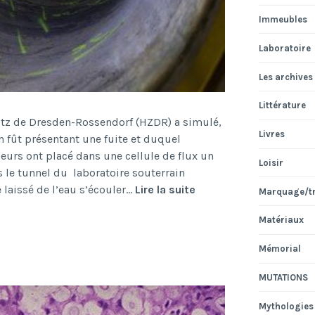
Immeubles
Laboratoire
Les archives
Littérature
z de Dresden-Rossendorf (HZDR) a simulé,
Livres
un fût présentant une fuite et duquel
eurs ont placé dans une cellule de flux un
Loisir
s le tunnel du laboratoire souterrain
Biofilms
e laissé de l’eau s’écouler…
Lire la suite
Marquage/t
Matériaux
Mémorial
MUTATIONS
Mythologies