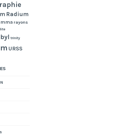
raphie
Radium
um
gamma
rayons
lite
byl
trinity
um
URSS
ES
ON
s