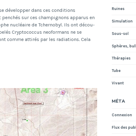
Ruines
 se déve­lop­per dans ces condi­tions
nt penchés sur ces cham­pi­gnons appa­rus en
Simulation
rophe nucléaire de Tchernobyl. Ils ont décou­
­lés Cryp­to­coc­cus neofor­mans ne se
Sous-sol
nt comme atti­rés par les radia­tions. Cela
us
Sphères, bull
Thérapies
Tube
Vivant
MÉTA
Connexion
Flux des pub