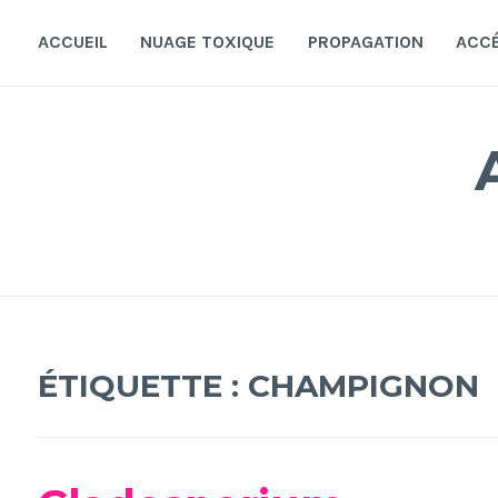
Accéder
au
ACCUEIL
NUAGE TOXIQUE
PROPAGATION
ACC
contenu
principal
ÉTIQUETTE :
CHAMPIGNON