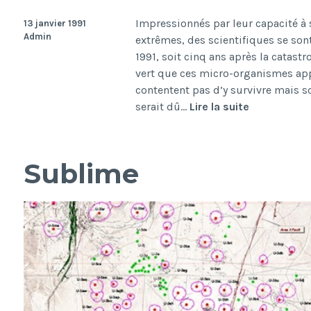
Impres­sion­nés par leur capa­cité à
13 janvier 1991
Admin
extrêmes, des scien­ti­fiques se so
1991, soit cinq ans après la catas­t
vert que ces micro-orga­nismes appe
contentent pas d’y survivre mais so
Cryptococc
serait dû…
Lire la suite
Sublime