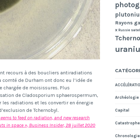
photog
plutoni
Rayons 
x
Russie
satel
Tcherno
urani
CATÉGORI
ont recours
à
des boucliers antiradiations
u comt
é
de Durham ont donc eu l
’
id
é
e de
ACCÉLÉRATI
e charg
é
e de moisissures. Plus
lisation de Cladosporium sphaerospermum,
Archéologie
es radiations et les convertir en
é
nergie
d
’
exclusion de Tchernobyl.
Capital
seems to feed on radiation, and new research
Catastrophe
ts in space », Business Insider, 28 juillet 2020
Chronologie