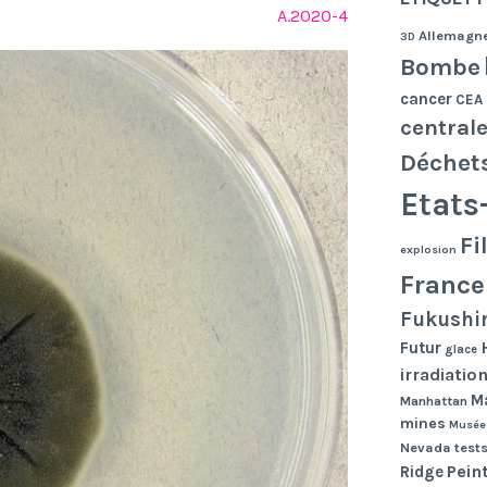
A.2020-4
Allemagn
3D
Bombe
cancer
CEA
central
Déchet
Etats
Fi
explosion
France
Fukushi
Futur
glace
irradiatio
Ma
Manhattan
mines
Musée
Nevada tests
Pein
Ridge