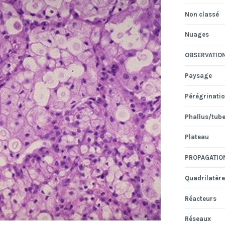
Non classé
Nuages
OBSERVATIO
Paysage
Pérégrinati
Phallus/tub
Plateau
PROPAGATIO
Quadrilatère
Réacteurs
Réseaux