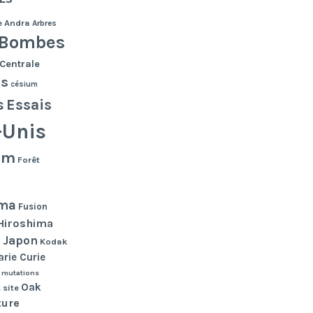
e
Andra
Arbres
Bombes
Centrale
es
césium
s
Essais
-Unis
lm
Forêt
ma
Fusion
Hiroshima
Japon
n
Kodak
rie Curie
mutations
Oak
 site
ture