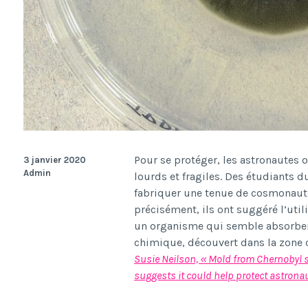
Pour se prot
é
ger, les astronautes 
3 janvier 2020
Admin
lourds et fragiles. Des
é
tudiants d
fabriquer une tenue de cosmonaut
pr
é
cis
é
ment, ils ont sugg
é
r
é
l
’
uti
un organisme qui semble absorber l
chimique, d
é
couvert dans la zone 
Susie Neilson, « Mold from Chernobyl 
suggests it could help protect astronau