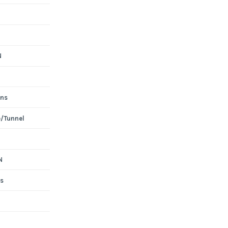
N
ons
e/Tunnel
N
s