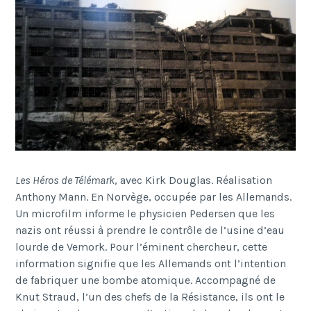
Les H
é
ros de T
é
l
é
mark
, avec Kirk Douglas. R
é
alisation
Anthony Mann. En Norv
è
ge, occup
é
e par les Allemands.
Un microfilm informe le physicien Pedersen que les
nazis ont r
é
ussi
à
prendre le contr
ô
le de l’usine d’eau
lourde de Vemork. Pour l’
é
minent chercheur, cette
information signifie que les Allemands ont l’intention
de fabriquer une bombe atomique. Accompagn
é
de
Knut Straud, l’un des chefs de la R
é
sistance, ils ont le