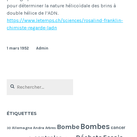
pour d
é
terminer la nature h
é
lico
ï
dale des brins
à
double h
é
lice de l
’
ADN.
https://www.letemps.ch/sciences/rosalind-franklin-
chimiste-regarde-ladn
1 mars 1952
Admin
Rechercher :
ÉTIQUETTES
Bombes
Bombe
cancer
Allemagne
Andra
Arbres
3D