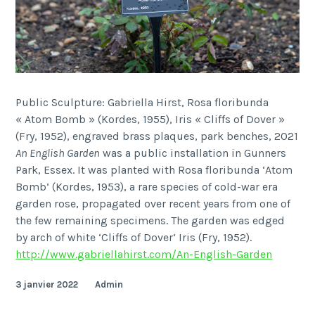
Public Sculpture: Gabriella Hirst, Rosa floribunda
« Atom Bomb » (Kordes, 1955), Iris « Cliffs of Dover »
(Fry, 1952), engraved brass plaques, park benches, 2021
An English Garden
was a public installation in Gunners
Park, Essex. It was planted with Rosa floribunda ‘Atom
Bomb’ (Kordes, 1953), a rare species of cold-war era
garden rose, propagated over recent years from one of
the few remaining specimens. The garden was edged
by arch of white ‘Cliffs of Dover‘ Iris (Fry, 1952).
http://www.gabriellahirst.com/An-English-Garden
3 janvier 2022
Admin