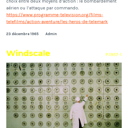
choix entre deux moyens d’action : le bombardement
a
é
rien ou l’attaque par commando.
https://www.programme-television.org/films-
telefilms/action-aventure/les-heros-de-telemark
23 décembre 1965
Admin
Windscale
P.1957-1