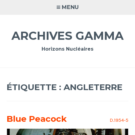
Accéder
MENU
au
contenu
principal
ARCHIVES GAMMA
Horizons Nucléaires
ÉTIQUETTE :
ANGLETERRE
Blue Peacock
D.1954-5