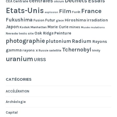
Déchets
Essais
centrales
Centrale
CEA
césium
Etats-Unis
France
Film
Forêt
explosion
Fukushima
Hiroshima
irradiation
Futur
Fusion
glace
Japon
Marie Curie
mines
Kodak
Manhattan
Musée
mutations
Peinture
Oak Ridge
Nevada tests site
photographie
Radium
plutonium
Rayons
Tchernobyl
gamma
rayons x
Russie
satellite
trinity
uranium
URSS
CATÉGORIES
ACCÉLÉRATION
Archéologie
Capital