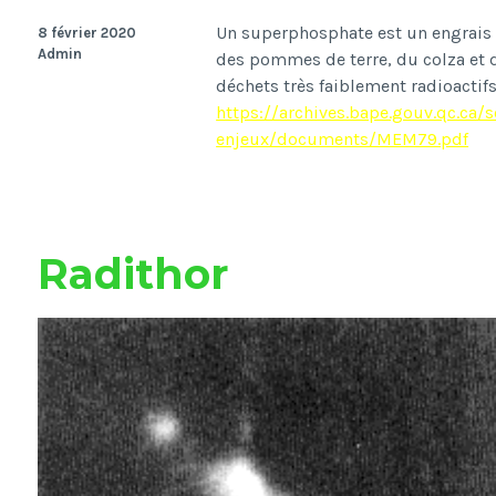
Un superphosphate est un engrais
8 février 2020
Admin
des pommes de terre, du colza et d
d
é
chets tr
è
s faiblement radioactifs
https://archives.bape.gouv.qc.ca
enjeux/documents/MEM79.pdf
Radithor