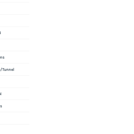
N
ons
e/Tunnel
N
s