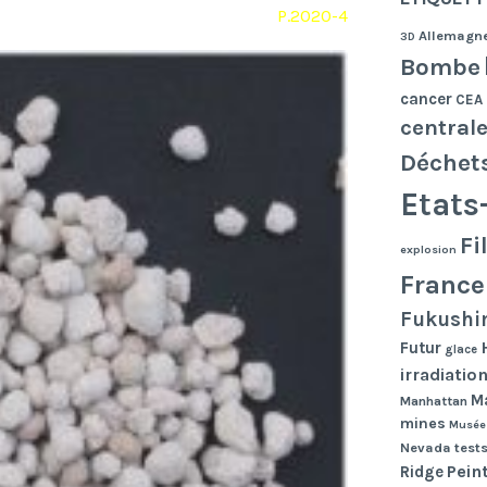
P.2020-4
Allemagn
3D
Bombe
cancer
CEA
central
Déchet
Etats
Fi
explosion
France
Fukushi
Futur
glace
irradiatio
Ma
Manhattan
mines
Musée
Nevada tests
Pein
Ridge