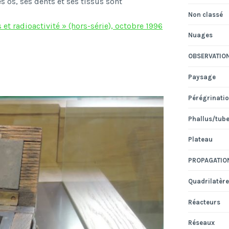
 os, ses dents et ses tissus sont
Non classé
et radioactivité » (hors-série), octobre 1996
Nuages
OBSERVATIO
Paysage
Pérégrinati
Phallus/tub
Plateau
PROPAGATIO
Quadrilatère
Réacteurs
Réseaux