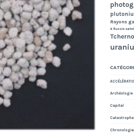
photog
plutoni
Rayons 
x
Russie
satel
Tcherno
urani
CATÉGORI
ACCÉLÉRATI
Archéologie
Capital
Catastrophe
Chronologie