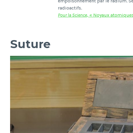
empoisonnement par le radium. Ses
radioactifs.
Pour la Science
, « Noyaux atomiques 
Suture