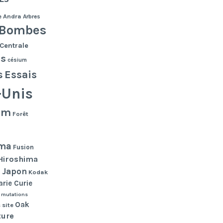
e
Andra
Arbres
Bombes
Centrale
es
césium
s
Essais
-Unis
lm
Forêt
ma
Fusion
Hiroshima
Japon
n
Kodak
rie Curie
mutations
Oak
 site
ture