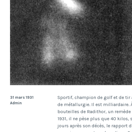
Sportif, champion de golf et de tir
31 mars 1931
Admin
de métallurgie. Il est milliardaire. 
bouteilles de Radithor, un remède
1931, il ne pèse plus que 40 kilos, 
jours après son décès, le rapport 