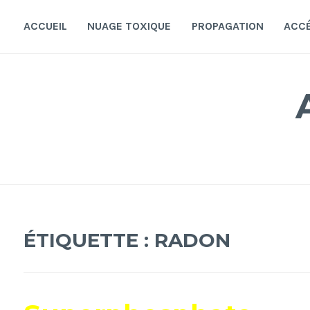
Accéder
au
ACCUEIL
NUAGE TOXIQUE
PROPAGATION
ACC
contenu
principal
ÉTIQUETTE :
RADON