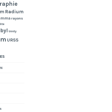
raphie
Radium
um
gamma
rayons
lite
byl
trinity
um
URSS
ES
ON
s