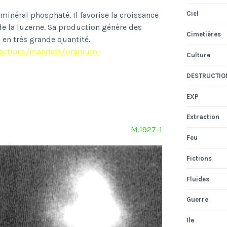
Ciel
 min
é
ral phosphat
é
. Il favorise la croissance
e la luzerne. Sa production g
é
n
è
re des
Cimetières
 en très grande quantité.
/sections/mandats/uranium-
Culture
DESTRUCTIO
EXP
Extraction
M.1927-1
Feu
Fictions
Fluides
Guerre
Ile