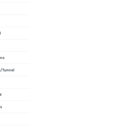
N
ons
e/Tunnel
N
s