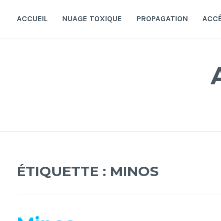
Accéder
au
ACCUEIL
NUAGE TOXIQUE
PROPAGATION
ACC
contenu
principal
ÉTIQUETTE :
MINOS