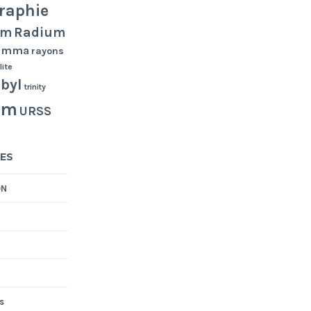
raphie
Radium
um
gamma
rayons
lite
byl
trinity
um
URSS
ES
ON
s