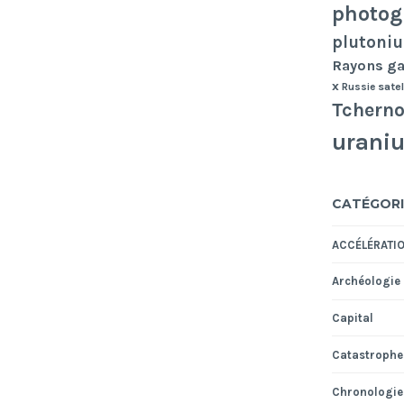
photog
plutoni
Rayons 
x
Russie
satel
Tcherno
urani
CATÉGORI
ACCÉLÉRATI
Archéologie
Capital
Catastrophe
Chronologie