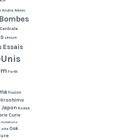
e
Andra
Arbres
Bombes
Centrale
es
césium
s
Essais
-Unis
lm
Forêt
ma
Fusion
Hiroshima
Japon
n
Kodak
rie Curie
mutations
Oak
 site
ture