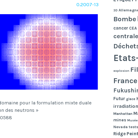
O.2007-13
Allemagn
3D
Bombe
cancer
CEA
central
Déchet
Etats
Fi
explosion
France
Fukushi
Futur
glace
omaine pour la formulation mixte duale
irradiatio
on des neutrons »
Ma
Manhattan
210588
mines
Musée
Nevada tests
Pein
Ridge