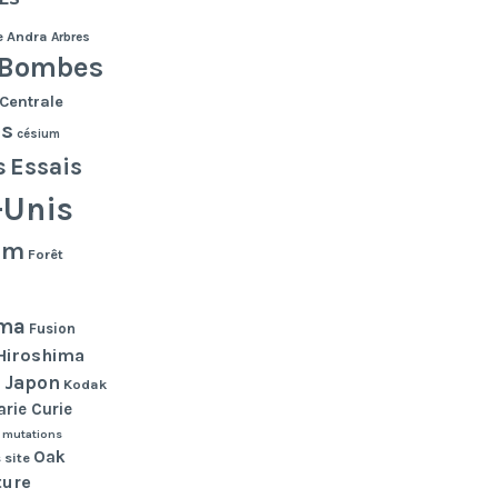
e
Andra
Arbres
Bombes
Centrale
es
césium
s
Essais
-Unis
lm
Forêt
ma
Fusion
Hiroshima
Japon
n
Kodak
rie Curie
mutations
Oak
 site
ture