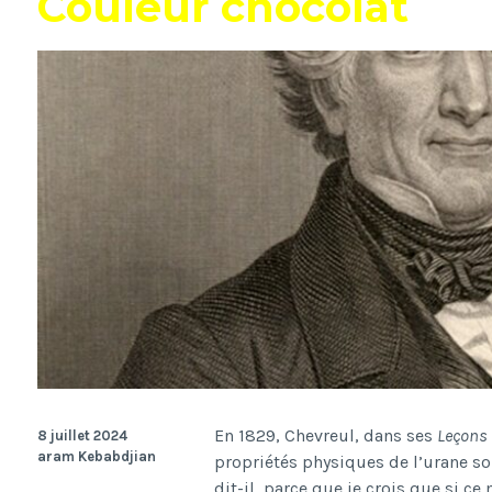
Couleur chocolat
En 1829, Chevreul, dans ses
Leçons 
8 juillet 2024
aram Kebabdjian
propriétés physiques de l’urane son
dit-il, parce que je crois que si ce