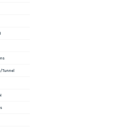
N
ons
e/Tunnel
N
s