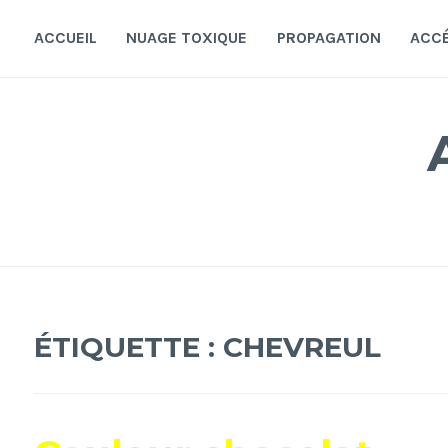
Accéder
au
ACCUEIL
NUAGE TOXIQUE
PROPAGATION
ACC
contenu
principal
ÉTIQUETTE :
CHEVREUL