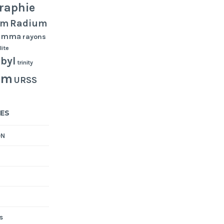
raphie
Radium
um
gamma
rayons
lite
byl
trinity
um
URSS
ES
ON
s