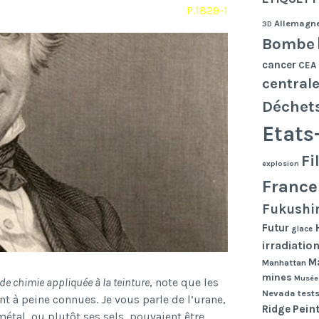
P.1829-1
Allemagn
3D
Bombe
cancer
CEA
central
Déchet
Etats
Fi
explosion
France
Fukushi
Futur
glace
irradiatio
Ma
Manhattan
mines
Musée
de chimie appliquée à la teinture
, note que les
Nevada tests
t à peine connues. Je vous parle de l’urane,
Pein
Ridge
 métal, ou plutôt ses sels, pouvaient être