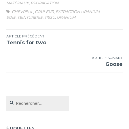
MATÉRIAUX
,
PROPAGATION
CHEVREUL
,
COULEUR
,
EXTRACTION URANIUM
,
SOIE
,
TEINTURERIE
,
TISSU
,
URANIUM
Navigation
ARTICLE PRÉCÉDENT
Tennis for two
de
l’article
ARTICLE SUIVANT
Goose
Rechercher :
ÉTIQUETTES