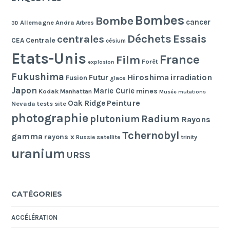
Bombes
Bombe
cancer
Allemagne
Andra
Arbres
3D
Déchets
Essais
centrales
Centrale
CEA
césium
Etats-Unis
France
Film
Forêt
explosion
Fukushima
Hiroshima
irradiation
Futur
Fusion
glace
Japon
Marie Curie
mines
Kodak
Manhattan
Musée
mutations
Peinture
Oak Ridge
Nevada tests site
photographie
Radium
plutonium
Rayons
Tchernobyl
gamma
rayons x
Russie
satellite
trinity
uranium
URSS
CATÉGORIES
ACCÉLÉRATION