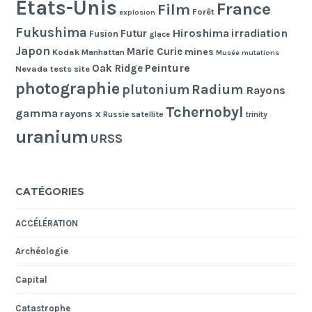
Etats-Unis
France
Film
Forêt
explosion
Fukushima
Hiroshima
irradiation
Futur
Fusion
glace
Japon
Marie Curie
mines
Kodak
Manhattan
Musée
mutations
Peinture
Oak Ridge
Nevada tests site
photographie
Radium
plutonium
Rayons
Tchernobyl
gamma
rayons x
Russie
satellite
trinity
uranium
URSS
CATÉGORIES
ACCÉLÉRATION
Archéologie
Capital
Catastrophe