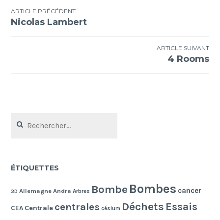
Navigation
ARTICLE PRÉCÉDENT
Nicolas Lambert
de
l’article
ARTICLE SUIVANT
4 Rooms
Rechercher :
ÉTIQUETTES
Bombes
Bombe
cancer
Allemagne
Andra
Arbres
3D
Déchets
Essais
centrales
Centrale
CEA
césium