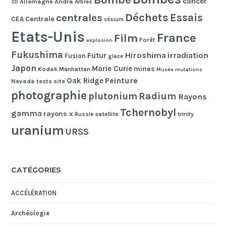
cancer
Allemagne
Andra
Arbres
3D
Déchets
Essais
centrales
Centrale
CEA
césium
Etats-Unis
France
Film
Forêt
explosion
Fukushima
Hiroshima
irradiation
Futur
Fusion
glace
Japon
Marie Curie
mines
Kodak
Manhattan
Musée
mutations
Peinture
Oak Ridge
Nevada tests site
photographie
Radium
plutonium
Rayons
Tchernobyl
gamma
rayons x
Russie
satellite
trinity
uranium
URSS
CATÉGORIES
ACCÉLÉRATION
Archéologie