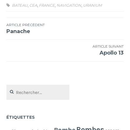
BATEAU
,
CEA
,
FRANCE
,
NAVIGATION
,
URANIUM
Navigation
ARTICLE PRÉCÉDENT
Panache
de
l’article
ARTICLE SUIVANT
Apollo 13
Rechercher :
ÉTIQUETTES
Bombes
Bombe