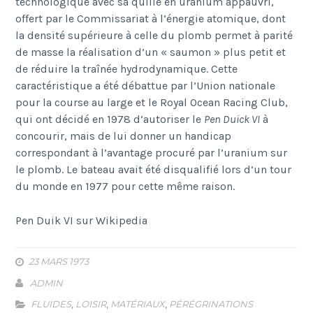
technologique avec sa quille en uranium appauvri,
offert par le Commissariat à l’énergie atomique, dont
la densité supérieure à celle du plomb permet à parité
de masse la réalisation d’un « saumon » plus petit et
de réduire la traînée hydrodynamique. Cette
caractéristique a été débattue par l’Union nationale
pour la course au large et le Royal Ocean Racing Club,
qui ont décidé en 1978 d’autoriser le
Pen Duick VI
à
concourir, mais de lui donner un handicap
correspondant à l’avantage procuré par l’uranium sur
le plomb. Le bateau avait été disqualifié lors d’un tour
du monde en 1977 pour cette même raison.
Pen Duik VI sur Wikipedia
23 MARS 1973
ADMIN
FLUIDES
,
LOISIR
,
MATÉRIAUX
,
PÉRÉGRINATIONS