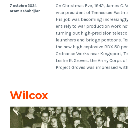
On Christmas Eve, 1942, James C. Wh
7 octobre 2024
aram Kebabdjian
vice president of Tennessee Eastma
His job was becoming increasingly
entirely to war production work no
turning out high-precision telesco
launchers and bridge pontoons. T
the new high explosive RDX 50 perc
Ordnance Works near Kingsport, Ter
Leslie R. Groves, the Army Corps of
Project Groves was impressed wit
Wilcox