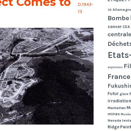
ect Comes to
D.1943-
Allemagn
3D
13
Bombe
cancer
CEA
central
Déchet
Etats
Fi
explosion
France
Fukushi
Futur
glace
irradiatio
Ma
Manhattan
mines
Musée
Nevada tests
Pein
Ridge