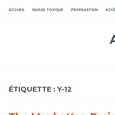
Accéder
au
ACCUEIL
NUAGE TOXIQUE
PROPAGATION
ACC
contenu
principal
ÉTIQUETTE :
Y-12