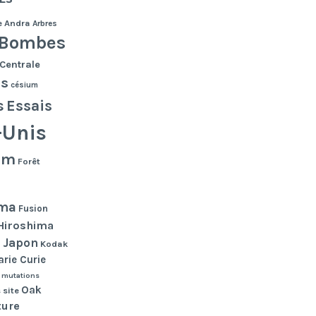
e
Andra
Arbres
Bombes
Centrale
es
césium
s
Essais
-Unis
lm
Forêt
ma
Fusion
Hiroshima
Japon
n
Kodak
rie Curie
mutations
Oak
 site
ture