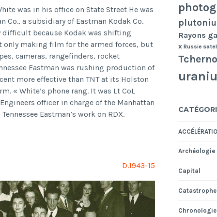
photog
ite was in his office on State Street He was
n Co., a subsidiary of Eastman Kodak Co.
plutoni
 difficult because Kodak was shifting
Rayons 
t only making film for the armed forces, but
x
Russie
satel
pes, cameras, rangefinders, rocket
Tcherno
ennessee Eastman was rushing production of
urani
ent more effective than TNT at its Holston
m. « White’s phone rang. It was Lt CoL
 Engineers officer in charge of the Manhattan
CATÉGORI
h Tennessee Eastman’s work on RDX.
ACCÉLÉRATI
Archéologie
D.1943-15
Capital
Catastrophe
Chronologie