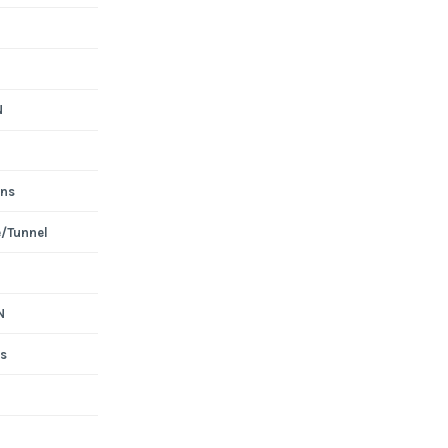
N
ons
e/Tunnel
N
s