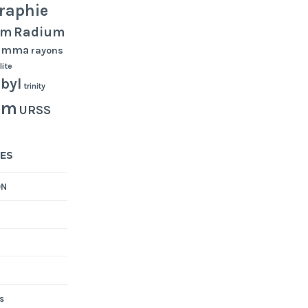
raphie
Radium
um
gamma
rayons
lite
byl
trinity
um
URSS
ES
ON
s