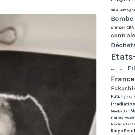
Allemagn
3D
Bombe
cancer
CEA
central
Déchet
Etats
Fi
explosion
France
Fukushi
Futur
glace
irradiatio
Ma
Manhattan
mines
Musée
Nevada tests
Pein
Ridge