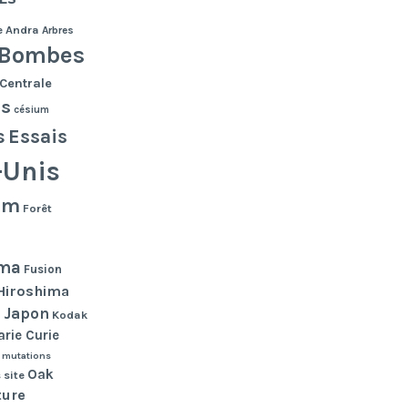
e
Andra
Arbres
Bombes
Centrale
es
césium
s
Essais
-Unis
lm
Forêt
ma
Fusion
Hiroshima
Japon
n
Kodak
rie Curie
mutations
Oak
 site
ture