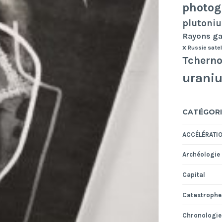
photog
plutoni
Rayons 
x
Russie
satel
Tcherno
urani
CATÉGORI
ACCÉLÉRATI
Archéologie
Capital
Catastrophe
Chronologie