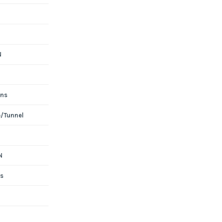
N
ons
e/Tunnel
N
s