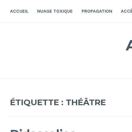
Accéder
au
ACCUEIL
NUAGE TOXIQUE
PROPAGATION
ACC
contenu
principal
ÉTIQUETTE :
THÉÂTRE