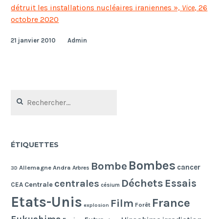
détruit les installations nucléaires iraniennes »,
Vice
, 26
octobre 2020
21 janvier 2010
Admin
Rechercher :
ÉTIQUETTES
Bombes
Bombe
cancer
Allemagne
Andra
Arbres
3D
Déchets
Essais
centrales
Centrale
CEA
césium
Etats-Unis
France
Film
Forêt
explosion