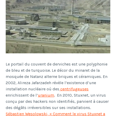
Le portail du couvent de derviches est une polyphonie
de bleu et de turquoise. Le d
é
cor du minaret de la
mosqu
é
e de Natanz alterne briques et c
é
ramiques. En
2002, Alireza Jafarzadeh r
é
v
è
le l’existence d’une
installation nucl
é
aire o
ù
des
centrifugeuses
enrichissent de l’
uranium
. En 2010, Stuxnet, un virus
con
ç
u par des hackers non identifi
é
s, parvient
à
causer
des d
é
g
â
ts irr
é
versibles sur ses installations.
Sébastien Wesolowski, « Comment le virus Stuxnet a