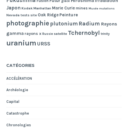
Fukushima
Hiroshima
irradiation
Futur
Fusion
glace
Japon
Marie Curie
mines
Kodak
Manhattan
Musée
mutations
Peinture
Oak Ridge
Nevada tests site
photographie
Radium
plutonium
Rayons
Tchernobyl
gamma
rayons x
Russie
satellite
trinity
uranium
URSS
CATÉGORIES
ACCÉLÉRATION
Archéologie
Capital
Catastrophe
Chronologies