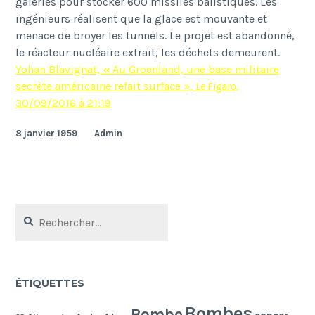
galeries pour stocker 600 missiles balistiques. Les
ing
é
nieurs r
é
alisent que la glace est mouvante et
menace de broyer les tunnels. Le projet est abandonn
é
,
le r
é
acteur nucl
é
aire extrait, les d
é
chets demeurent.
Yohan Blavignat,
«
Au Groenland, une base militaire
secrète américaine refait surface »,
Le Figaro,
30/09/2016 à 21:19
8 janvier 1959
Admin
Rechercher :
ÉTIQUETTES
Bombes
Bombe