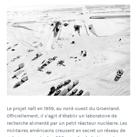
Le projet na
î
t en 1959, au nord-ouest du Groenland.
Officiellement, il s
’
agit d
’é
tablir un laboratoire de
recherche aliment
é
par un petit r
é
acteur nucl
é
aire. Les
militaires am
é
ricains creusent en secret un r
é
seau de