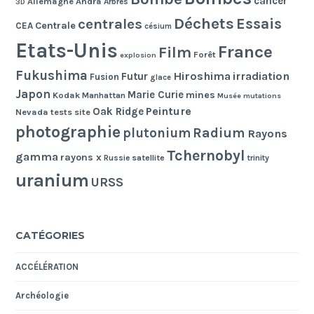
cancer
Allemagne
Andra
Arbres
3D
Déchets
Essais
centrales
Centrale
CEA
césium
Etats-Unis
France
Film
Forêt
explosion
Fukushima
Hiroshima
irradiation
Futur
Fusion
glace
Japon
Marie Curie
mines
Kodak
Manhattan
Musée
mutations
Peinture
Oak Ridge
Nevada tests site
photographie
Radium
plutonium
Rayons
Tchernobyl
gamma
rayons x
Russie
satellite
trinity
uranium
URSS
CATÉGORIES
ACCÉLÉRATION
Archéologie