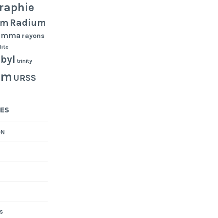
raphie
Radium
um
gamma
rayons
lite
byl
trinity
um
URSS
ES
ON
s