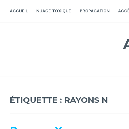
Accéder
au
ACCUEIL
NUAGE TOXIQUE
PROPAGATION
ACC
contenu
principal
ÉTIQUETTE :
RAYONS N