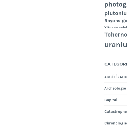
photog
plutoni
Rayons 
x
Russie
satel
Tcherno
urani
CATÉGORI
ACCÉLÉRATI
Archéologie
Capital
Catastrophe
Chronologie