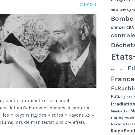
O.1910-1
Allemagn
3D
Bombe
cancer
CEA
central
Déchet
Etats
Fi
explosion
France
Fukushi
Futur
glace
, poète, publiciste et principal
irradiatio
is, Julian Ochorowicz cherche à capter «
Ma
Manhattan
 les « Rayons rigides » et les « Rayons Xx »
mines
Musée
iums lors de manifestations d’« effets
Nevada tests
Pein
Ridge