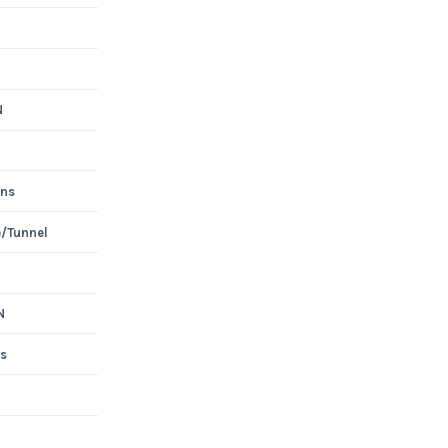
N
ons
e/Tunnel
N
s