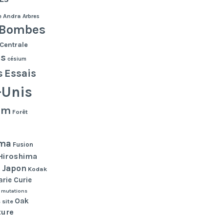
e
Andra
Arbres
Bombes
Centrale
es
césium
s
Essais
-Unis
lm
Forêt
ma
Fusion
Hiroshima
Japon
n
Kodak
rie Curie
mutations
Oak
 site
ture