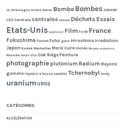
Bombes
Bombe
cancer
Allemagne
Andra
Arbres
3D
Déchets
Essais
centrales
Centrale
CEA
césium
Etats-Unis
France
Film
Forêt
explosion
Fukushima
Hiroshima
irradiation
Futur
Fusion
glace
Japon
Marie Curie
mines
Kodak
Manhattan
Musée
mutations
Peinture
Oak Ridge
Nevada tests site
photographie
Radium
plutonium
Rayons
Tchernobyl
gamma
rayons x
Russie
satellite
trinity
uranium
URSS
CATÉGORIES
ACCÉLÉRATION