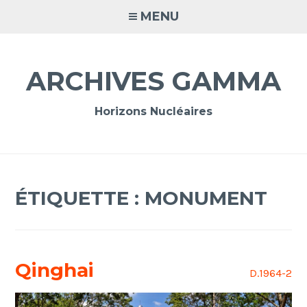
Accéder
MENU
au
contenu
principal
ARCHIVES GAMMA
Horizons Nucléaires
ÉTIQUETTE :
MONUMENT
Qinghai
D.1964-2