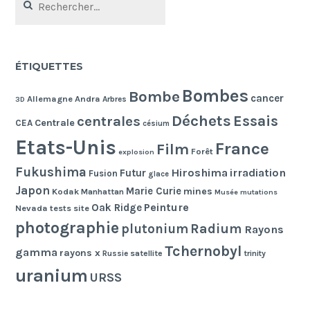
ÉTIQUETTES
Bombes
Bombe
cancer
Allemagne
Andra
Arbres
3D
Déchets
Essais
centrales
Centrale
CEA
césium
Etats-Unis
France
Film
Forêt
explosion
Fukushima
Hiroshima
irradiation
Futur
Fusion
glace
Japon
Marie Curie
mines
Kodak
Manhattan
Musée
mutations
Peinture
Oak Ridge
Nevada tests site
photographie
Radium
plutonium
Rayons
Tchernobyl
gamma
rayons x
Russie
satellite
trinity
uranium
URSS