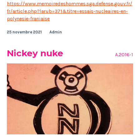
https://www.memoiredeshommes.sga.defense.gouv.fr/
fr/article.php?larub=371&titre=essais-nucleaires-en-
polynesie-franiaise
25 novembre 2021
Admin
Nickey nuke
A.2016-1