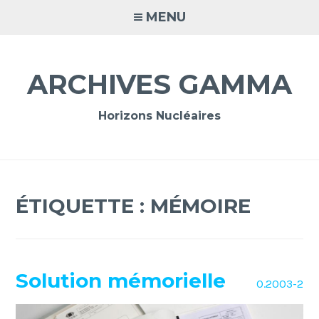
Accéder
MENU
au
contenu
principal
ARCHIVES GAMMA
Horizons Nucléaires
ÉTIQUETTE :
MÉMOIRE
Solution mémorielle
O.2003-2