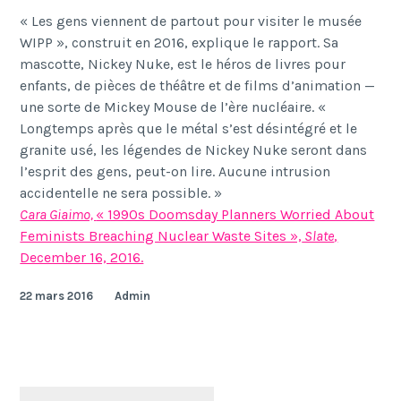
«
Les gens viennent de partout pour visiter le mus
é
e
WIPP
»
, construit en 2016, explique le rapport. Sa
mascotte, Nickey Nuke, est le h
é
ros de livres pour
enfants, de pi
è
ces de th
éâ
tre et de films d
’
animation
—
une sorte de Mickey Mouse de l
’è
re nucl
é
aire.
«
Longtemps apr
è
s que le m
é
tal s’est d
é
sint
é
gr
é
et le
granite us
é
, les l
é
gendes de Nickey Nuke seront dans
l
’
esprit des gens, peut-on lire. Aucune intrusion
accidentelle ne sera possible.
»
Cara Giaimo,
« 1990s Doomsday Planners Worried About
Feminists Breaching Nuclear Waste Sites »,
Slate
,
December 16, 2016.
22 mars 2016
Admin
Rechercher :