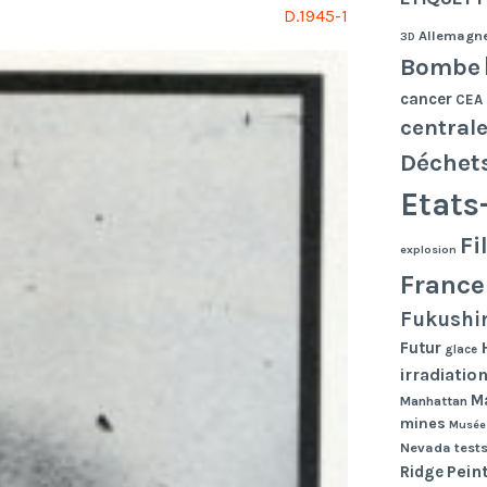
D.1945-1
Allemagn
3D
Bombe
cancer
CEA
central
Déchet
Etats
Fi
explosion
France
Fukushi
Futur
glace
irradiatio
Ma
Manhattan
mines
Musée
Nevada tests
Pein
Ridge