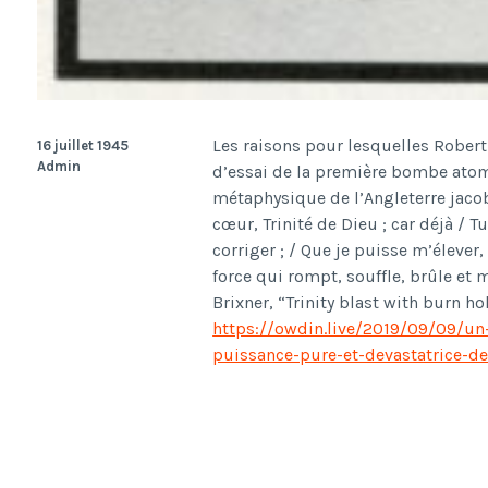
Les raisons pour lesquelles Rober
16 juillet 1945
Admin
d
’
essai de la premi
è
re bombe ato
m
é
taphysique de l
’
Angleterre jaco
c
œ
ur, Trinit
é
de Dieu ; car d
é
j
à
/ Tu
corriger ; / Que je puisse m
’é
lever,
force qui rompt, souffle, br
û
le et 
Brixner, “Trinity blast with burn hol
https://owdin.live/2019/09/09/un-
puissance-pure-et-devastatrice-