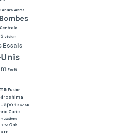
e
Andra
Arbres
Bombes
Centrale
es
césium
s
Essais
-Unis
lm
Forêt
ma
Fusion
Hiroshima
Japon
n
Kodak
rie Curie
mutations
Oak
 site
ture