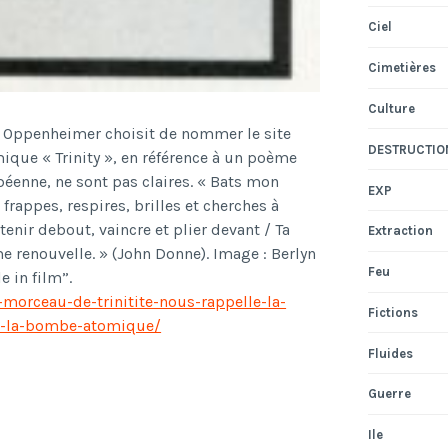
Ciel
Cimetières
Culture
t Oppenheimer choisit de nommer le site
DESTRUCTIO
mique
«
Trinity
»
, en r
é
f
é
rence
à
un po
è
me
b
é
enne, ne sont pas claires.
«
Bats mon
EXP
 frappes, respires, brilles et cherches
à
 tenir debout, vaincre et plier devant / Ta
Extraction
me renouvelle. »
(John Donne). Image : Berlyn
Feu
e in film”.
morceau-de-trinitite-nous-rappelle-la-
Fictions
de-la-bombe-atomique/
Fluides
Guerre
Ile