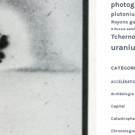
photog
plutoni
Rayons 
x
Russie
satel
Tcherno
urani
CATÉGORI
ACCÉLÉRATI
Archéologie
Capital
Catastrophe
Chronologie