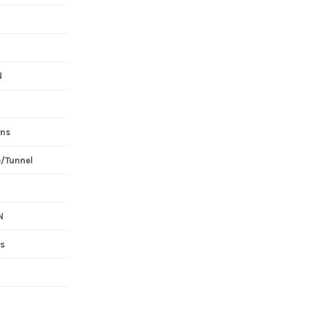
N
ons
e/Tunnel
N
s