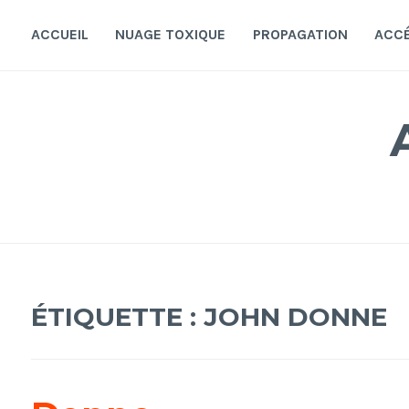
Accéder
au
ACCUEIL
NUAGE TOXIQUE
PROPAGATION
ACC
contenu
principal
ÉTIQUETTE :
JOHN DONNE