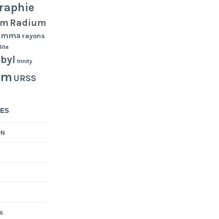
raphie
Radium
um
gamma
rayons
lite
byl
trinity
um
URSS
ES
ON
s