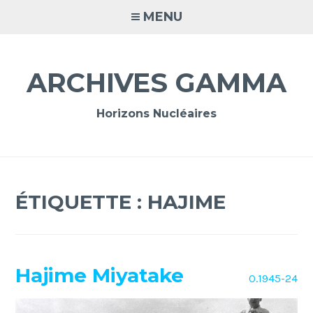
Accéder
MENU
au
contenu
principal
ARCHIVES GAMMA
Horizons Nucléaires
ÉTIQUETTE :
HAJIME
Hajime Miyatake
O.1945-24