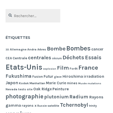
Rechercher :
ÉTIQUETTES
Bombes
Bombe
cancer
Allemagne
Andra
Arbres
3D
Déchets
Essais
centrales
Centrale
CEA
césium
Etats-Unis
France
Film
Forêt
explosion
Fukushima
Hiroshima
irradiation
Futur
Fusion
glace
Japon
Marie Curie
mines
Kodak
Manhattan
Musée
mutations
Peinture
Oak Ridge
Nevada tests site
photographie
Radium
plutonium
Rayons
Tchernobyl
gamma
rayons x
Russie
satellite
trinity