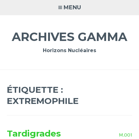
Accéder
MENU
au
contenu
principal
ARCHIVES GAMMA
Horizons Nucléaires
ÉTIQUETTE :
EXTREMOPHILE
Tardigrades
M.001