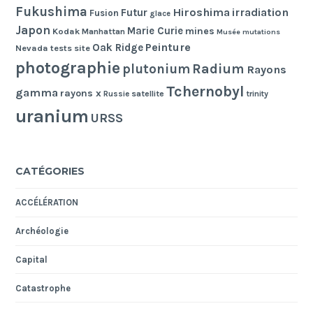
Fukushima
Hiroshima
irradiation
Futur
Fusion
glace
Japon
Marie Curie
mines
Kodak
Manhattan
Musée
mutations
Peinture
Oak Ridge
Nevada tests site
photographie
Radium
plutonium
Rayons
Tchernobyl
gamma
rayons x
Russie
satellite
trinity
uranium
URSS
CATÉGORIES
ACCÉLÉRATION
Archéologie
Capital
Catastrophe