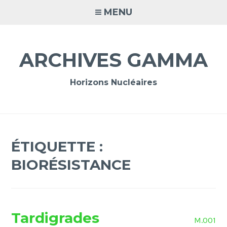
Accéder
MENU
au
contenu
principal
ARCHIVES GAMMA
Horizons Nucléaires
ÉTIQUETTE :
BIORÉSISTANCE
Tardigrades
M.001