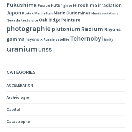
Fukushima
Hiroshima
irradiation
Futur
Fusion
glace
Japon
Marie Curie
mines
Kodak
Manhattan
Musée
mutations
Peinture
Oak Ridge
Nevada tests site
photographie
Radium
plutonium
Rayons
Tchernobyl
gamma
rayons x
Russie
satellite
trinity
uranium
URSS
CATÉGORIES
ACCÉLÉRATION
Archéologie
Capital
Catastrophe