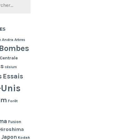
ES
e
Andra
Arbres
Bombes
Centrale
es
césium
s
Essais
-Unis
lm
Forêt
ma
Fusion
Hiroshima
Japon
n
Kodak