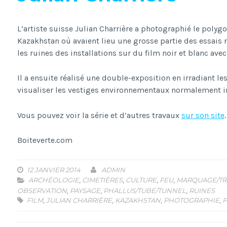
L’artiste suisse Julian Charrière a photographié le polyg
Kazakhstan où avaient lieu une grosse partie des essais
les ruines des installations sur du film noir et blanc av
Il a ensuite réalisé une double-exposition en irradiant le
visualiser les vestiges environnementaux normalement inv
Vous pouvez voir la série et d’autres travaux
sur son site
.
Boiteverte.com
12 JANVIER 2014
ADMIN
ARCHÉOLOGIE
,
CIMETIÈRES
,
CULTURE
,
FEU
,
MARQUAGE/TR
OBSERVATION
,
PAYSAGE
,
PHALLUS/TUBE/TUNNEL
,
RUINES
FILM
,
JULIAN CHARRIÈRE
,
KAZAKHSTAN
,
PHOTOGRAPHIE
,