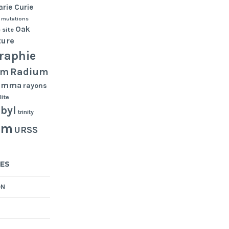
rie Curie
mutations
Oak
 site
ture
raphie
Radium
um
gamma
rayons
lite
byl
trinity
um
URSS
ES
ON