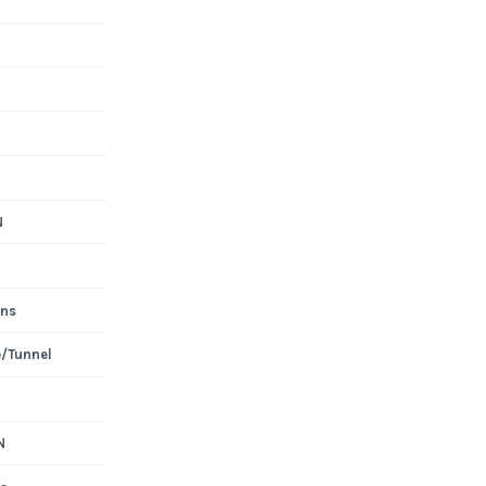
N
ons
e/Tunnel
N