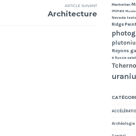
Ma
Manhattan
ARTICLE SUIVANT
mines
Musée
Architecture
Nevada tests
Pein
Ridge
photog
plutoni
Rayons 
x
Russie
satel
Tcherno
urani
CATÉGORI
ACCÉLÉRATI
Archéologie
Capital