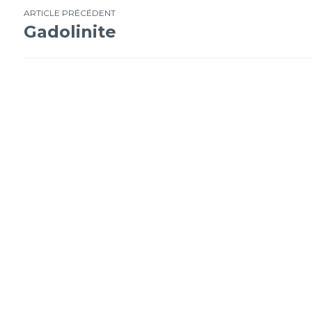
Navigation
ARTICLE PRÉCÉDENT
Gadolinite
de
l’article