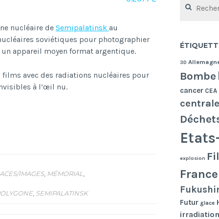
one nucléaire de
Semipalatinsk
au
 nucléaires soviétiques pour photographier
ÉTIQUETT
ec un appareil moyen format argentique.
Allemagn
3D
Bombe
s films avec des radiations nucléaires pour
isibles à l’œil nu.
cancer
CEA
central
Déchet
Etats
Fi
explosion
France
ACES/IMAGES
,
MÉMORIAL
,
Fukushi
POLYGONE
,
SEMIPALATINSK
Futur
glace
irradiatio