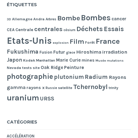
ÉTIQUETTES
Bombes
Bombe
cancer
Allemagne
Andra
Arbres
3D
Déchets
Essais
centrales
Centrale
CEA
césium
Etats-Unis
France
Film
Forêt
explosion
Fukushima
Hiroshima
irradiation
Futur
Fusion
glace
Japon
Marie Curie
mines
Kodak
Manhattan
Musée
mutations
Peinture
Oak Ridge
Nevada tests site
photographie
Radium
plutonium
Rayons
Tchernobyl
gamma
rayons x
Russie
satellite
trinity
uranium
URSS
CATÉGORIES
ACCÉLÉRATION