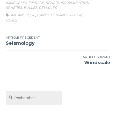
IMMEUBLES
,
PAYSAGE
,
RÉACTEURS
,
SIMULATION
,
SPHÈRES, BULLES, CELLULES
ANTARCTIQUE
,
BANDE DESSINÉE
,
FUTUR
,
GLACE
Navigation
ARTICLE PRÉCÉDENT
Seismology
de
l’article
ARTICLE SUIVANT
Windscale
Rechercher :