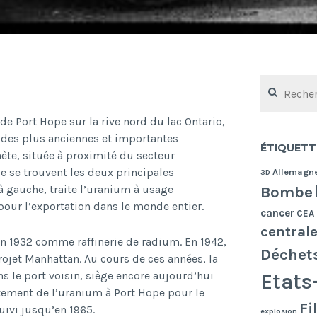
Rechercher :
de Port Hope sur la rive nord du lac Ontario,
e des plus anciennes et importantes
ÉTIQUETT
ète, située à proximité du secteur
ge se trouvent les deux principales
Allemagn
3D
Bombe
 à gauche, traite l’uranium à usage
pour l’exportation dans le monde entier.
cancer
CEA
central
n 1932 comme raffinerie de radium. En 1942,
Déchet
rojet Manhattan. Au cours de ces années, la
ns le port voisin, siège encore aujourd’hui
Etats
itement de l’uranium à Port Hope pour le
Fi
ivi jusqu’en 1965.
explosion