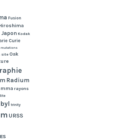
ma
Fusion
Hiroshima
Japon
n
Kodak
rie Curie
mutations
Oak
 site
ture
raphie
Radium
um
gamma
rayons
lite
byl
trinity
um
URSS
ES