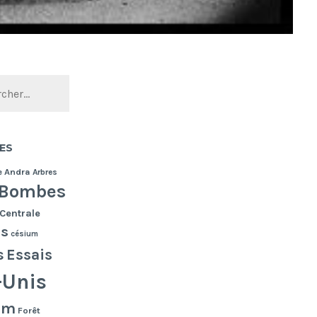
ES
e
Andra
Arbres
Bombes
Centrale
es
césium
s
Essais
-Unis
lm
Forêt