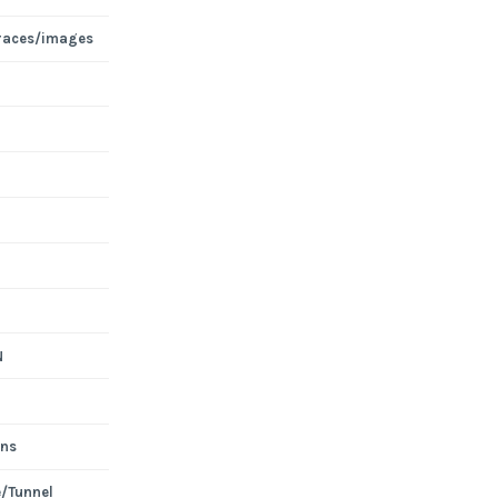
races/images
N
ons
e/Tunnel