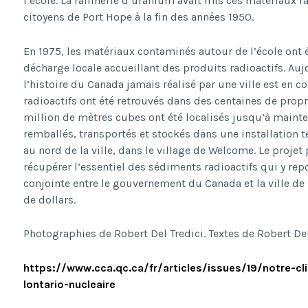
l’école. La raffinerie d’uranium avait mis ces matériaux 
citoyens de Port Hope à la fin des années 1950.
En 1975, les matériaux contaminés autour de l’école ont é
décharge locale accueillant des produits radioactifs. Auj
l’histoire du Canada jamais réalisé par une ville est en 
radioactifs ont été retrouvés dans des centaines de propr
million de mètres cubes ont été localisés jusqu’à mainten
remballés, transportés et stockés dans une installation 
au nord de la ville, dans le village de Welcome. Le projet
récupérer l’essentiel des sédiments radioactifs qui y rep
conjointe entre le gouvernement du Canada et la ville de 
de dollars.
Photographies de Robert Del Tredici. Textes de Robert De
https://www.cca.qc.ca/fr/articles/issues/19/notre-c
lontario-nucleaire