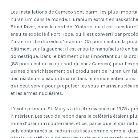
Les installations de Cameco sont parmi les plus import
l’uranium dans le monde. L’uranium extrait en Saskatchewa
Blind River, dans le nord de l’Ontario, où il est transform
ensuite expédié à Port Hope, où il est converti par pro
l’uranium. Le dioxyde d’uranium (15 pour cent de la pro
bâtiment sur la gauche; il est ensuite manufacturé en b
domestique. Dans le bâtiment plus important sur la droi
(85 pour cent de ce qui sort de chez Cameco) pour l’expo
usines d’enrichissement qui produisent de l’uranium fai
des réacteurs à eau ordinaire dans le monde entier, ains
qui peut servir pour propulser les sous-marins nucléair
et les armes nucléaires.
L’école primaire St. Mary’s a dû être évacuée en 1975 aprè
l’intérieur. Les taux de radon dans la cafétéria étaient p
mine d’uranium souterraine, et ce, parce que le gaz radio
sols contaminés au radium utilisés comme remblai dans l