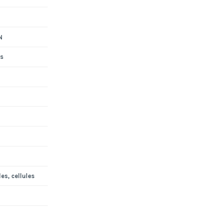
N
s
es, cellules