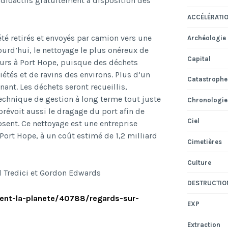
radioactifs gratuitement à disposition des
ACCÉLÉRATI
té retirés et envoyés par camion vers une
Archéologie
ourd’hui, le nettoyage le plus onéreux de
Capital
cours à Port Hope, puisque des déchets
iétés et de ravins des environs. Plus d’un
Catastrophe
ant. Les déchets seront recueillis,
technique de gestion à long terme tout juste
Chronologie
 prévoit aussi le dragage du port afin de
Ciel
osent. Ce nettoyage est une entreprise
Port Hope, à un coût estimé de 1,2 milliard
Cimetières
Culture
l Tredici et Gordon Edwards
DESTRUCTIO
lient-la-planete/40788/regards-sur-
EXP
Extraction