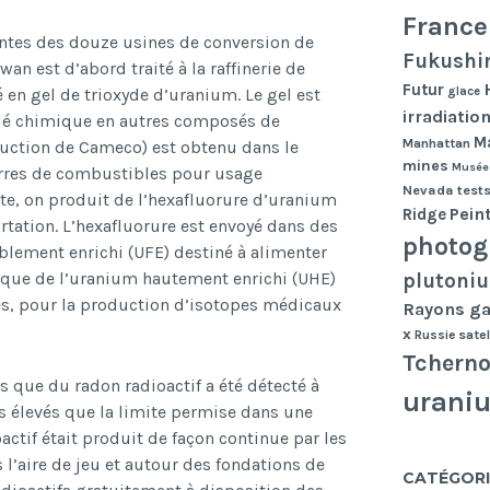
France
antes des douze usines de conversion de
Fukushi
n est d’abord traité à la raffinerie de
Futur
glace
é en gel de trioxyde d’uranium. Le gel est
irradiatio
cédé chimique en autres composés de
Ma
Manhattan
duction de Cameco) est obtenu dans le
mines
Musée
arres de combustibles pour usage
Nevada tests
te, on produit de l’hexafluorure d’uranium
Pein
Ridge
rtation. L’hexafluorure est envoyé dans des
photog
blement enrichi (UFE) destiné à alimenter
i que de l’uranium hautement enrichi (UHE)
plutoni
es, pour la production d’isotopes médicaux
Rayons 
x
Russie
satel
Tcherno
s que du radon radioactif a été détecté à
urani
lus élevés que la limite permise dans une
actif était produit de façon continue par les
’aire de jeu et autour des fondations de
CATÉGORI