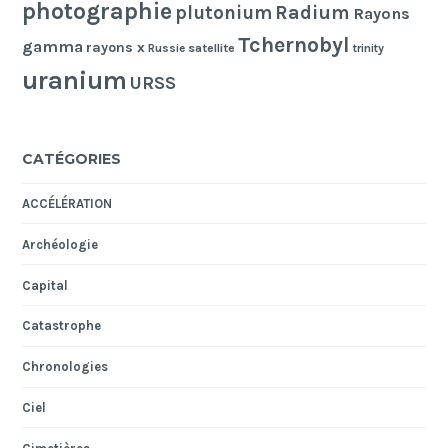
photographie
Radium
plutonium
Rayons
Tchernobyl
gamma
rayons x
Russie
satellite
trinity
uranium
URSS
CATÉGORIES
ACCÉLÉRATION
Archéologie
Capital
Catastrophe
Chronologies
Ciel