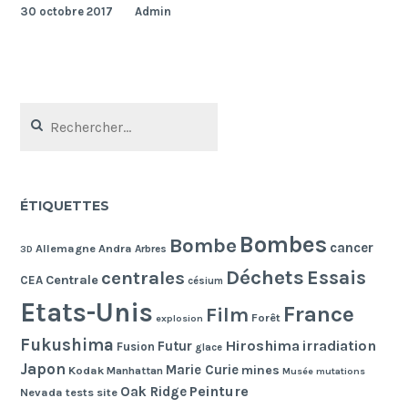
30 octobre 2017
Admin
Rechercher :
ÉTIQUETTES
Bombes
Bombe
cancer
Allemagne
Andra
Arbres
3D
Déchets
Essais
centrales
Centrale
CEA
césium
Etats-Unis
France
Film
Forêt
explosion
Fukushima
Hiroshima
irradiation
Futur
Fusion
glace
Japon
Marie Curie
mines
Kodak
Manhattan
Musée
mutations
Peinture
Oak Ridge
Nevada tests site