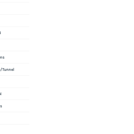
N
ons
e/Tunnel
N
s