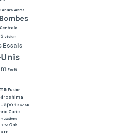
e
Andra
Arbres
Bombes
Centrale
es
césium
s
Essais
-Unis
lm
Forêt
ma
Fusion
Hiroshima
Japon
n
Kodak
rie Curie
mutations
Oak
 site
ture