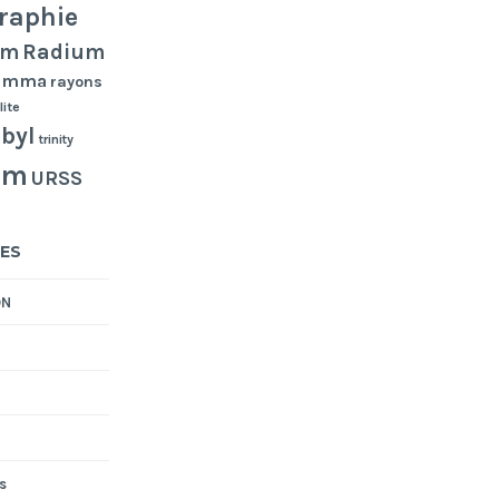
raphie
Radium
um
gamma
rayons
lite
byl
trinity
um
URSS
ES
ON
s