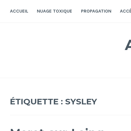
Accéder
au
ACCUEIL
NUAGE TOXIQUE
PROPAGATION
ACC
contenu
principal
ÉTIQUETTE :
SYSLEY