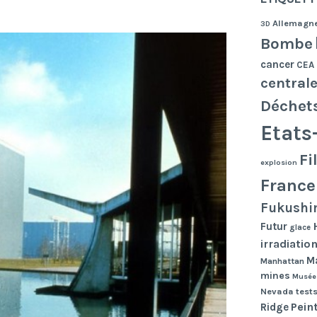
Allemagn
3D
Bombe
cancer
CEA
central
Déchet
Etats
Fi
explosion
France
Fukushi
Futur
glace
irradiatio
Ma
Manhattan
mines
Musée
Nevada tests
Pein
Ridge