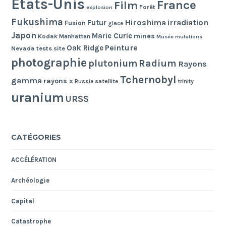
Etats-Unis
France
Film
Forêt
explosion
Fukushima
Hiroshima
irradiation
Futur
Fusion
glace
Japon
Marie Curie
mines
Kodak
Manhattan
Musée
mutations
Peinture
Oak Ridge
Nevada tests site
photographie
Radium
plutonium
Rayons
Tchernobyl
gamma
rayons x
Russie
satellite
trinity
uranium
URSS
CATÉGORIES
ACCÉLÉRATION
Archéologie
Capital
Catastrophe