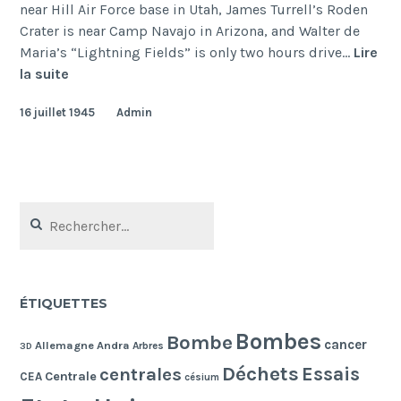
near Hill Air Force base in Utah, James Turrell’s Roden
Crater is near Camp Navajo in Arizona, and Walter de
Maria’s “Lightning Fields” is only two hours drive…
Lire
Land
la suite
art
16 juillet 1945
Admin
Rechercher :
ÉTIQUETTES
Bombes
Bombe
cancer
Allemagne
Andra
Arbres
3D
Déchets
Essais
centrales
Centrale
CEA
césium