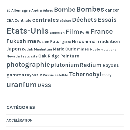
Bombes
Bombe
cancer
Allemagne
Andra
Arbres
3D
Déchets
Essais
centrales
Centrale
CEA
césium
Etats-Unis
France
Film
Forêt
explosion
Fukushima
Hiroshima
irradiation
Futur
Fusion
glace
Japon
Marie Curie
mines
Kodak
Manhattan
Musée
mutations
Peinture
Oak Ridge
Nevada tests site
photographie
Radium
plutonium
Rayons
Tchernobyl
gamma
rayons x
Russie
satellite
trinity
uranium
URSS
CATÉGORIES
ACCÉLÉRATION