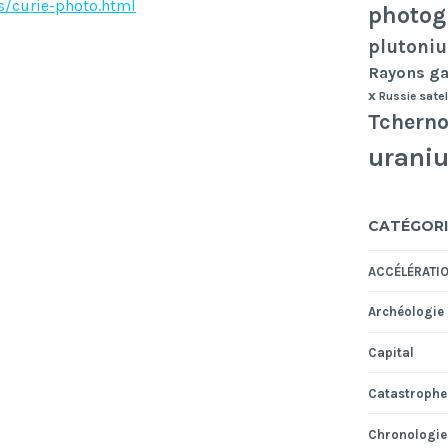
/curie-photo.html
photog
plutoni
Rayons 
x
Russie
satel
Tcherno
urani
CATÉGORI
ACCÉLÉRATI
Archéologie
Capital
Catastrophe
Chronologie