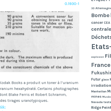
O.1930-1
Allemagn
3D
Bombe
cancer
CEA
central
Déchet
Etats
Fi
explosion
France
Fukushi
Futur
glace
Kodak Books a produit un toner à l’uranium
irradiatio
’uranium hexahydraté. Certains photographes
Ma
Manhattan
, dont Blake Ferris et Robert Schramm,
mines
Musée
 des tirages uranotypiques.
Nevada tests
ics-
Pein
Ridge