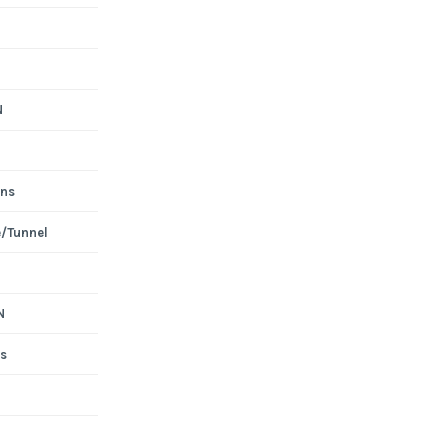
N
ons
e/Tunnel
N
s