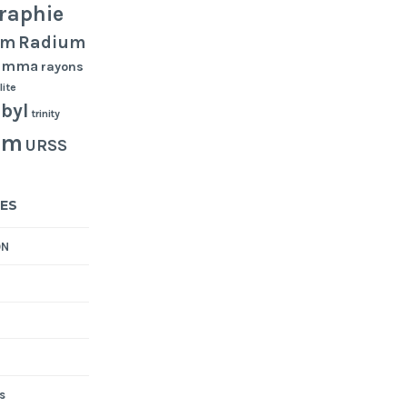
raphie
Radium
um
gamma
rayons
lite
byl
trinity
um
URSS
ES
ON
s