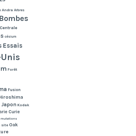
e
Andra
Arbres
Bombes
Centrale
es
césium
s
Essais
-Unis
lm
Forêt
ma
Fusion
Hiroshima
Japon
n
Kodak
rie Curie
mutations
Oak
 site
ture