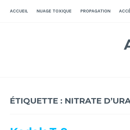
Accéder
au
ACCUEIL
NUAGE TOXIQUE
PROPAGATION
ACC
contenu
principal
ÉTIQUETTE :
NITRATE D’UR