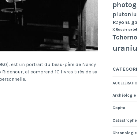
photog
plutoni
Rayons 
x
Russie
satel
Tcherno
urani
980), est un portrait du beau-père de Nancy
CATÉGORI
Ridenour, et comprend 10 livres tirés de sa
personnelle.
ACCÉLÉRATI
Archéologie
Capital
Catastrophe
Chronologie