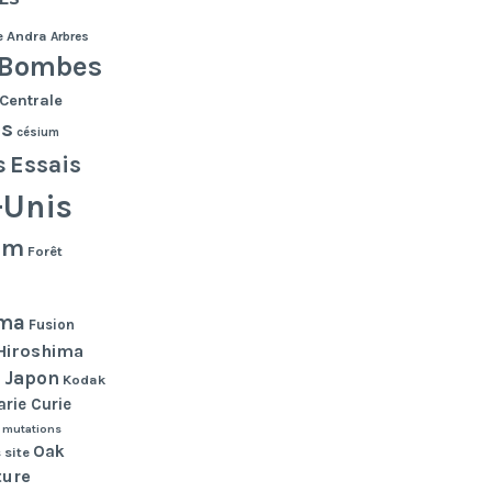
e
Andra
Arbres
Bombes
Centrale
es
césium
s
Essais
-Unis
lm
Forêt
ma
Fusion
Hiroshima
Japon
n
Kodak
rie Curie
mutations
Oak
 site
ture