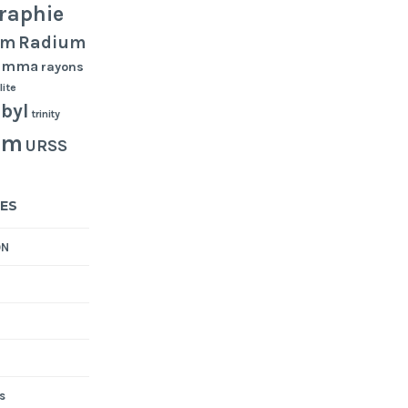
raphie
Radium
um
gamma
rayons
lite
byl
trinity
um
URSS
ES
ON
s