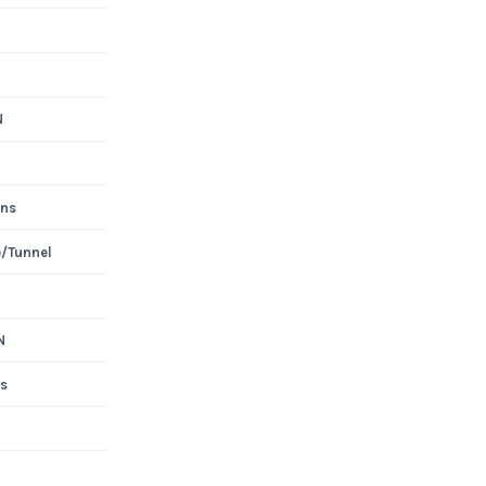
N
ons
e/Tunnel
N
s