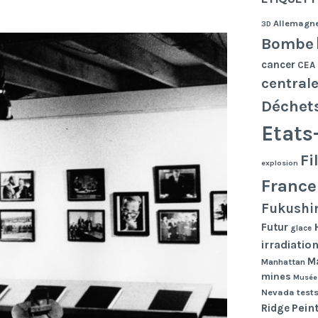
Allemagn
3D
Bombe
cancer
CEA
central
Déchet
Etats
Fi
explosion
France
Fukushi
Futur
glace
irradiatio
Ma
Manhattan
mines
Musée
Nevada tests
Pein
Ridge