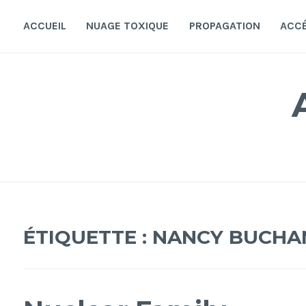
Accéder
au
ACCUEIL
NUAGE TOXIQUE
PROPAGATION
ACC
contenu
principal
ÉTIQUETTE :
NANCY BUCHA