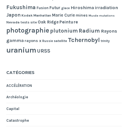
Fukushima
Hiroshima
irradiation
Futur
Fusion
glace
Japon
Marie Curie
mines
Kodak
Manhattan
Musée
mutations
Peinture
Oak Ridge
Nevada tests site
photographie
Radium
plutonium
Rayons
Tchernobyl
gamma
rayons x
Russie
satellite
trinity
uranium
URSS
CATÉGORIES
ACCÉLÉRATION
Archéologie
Capital
Catastrophe