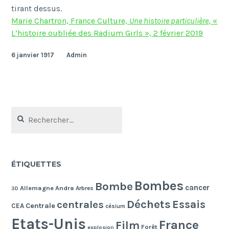
tirant dessus.
Marie Chartron, France Culture,
Une histoire particulière
,
«
L
’
histoire oubli
é
e des Radium Girls
»,
2 février 2019
6 janvier 1917
Admin
Rechercher :
ÉTIQUETTES
Bombes
Bombe
cancer
Allemagne
Andra
Arbres
3D
Déchets
Essais
centrales
Centrale
CEA
césium
Etats-Unis
France
Film
Forêt
explosion