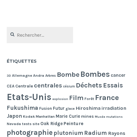
Rechercher :
ÉTIQUETTES
Bombes
Bombe
cancer
Allemagne
Andra
Arbres
3D
Déchets
Essais
centrales
Centrale
CEA
césium
Etats-Unis
France
Film
Forêt
explosion
Fukushima
Hiroshima
irradiation
Futur
Fusion
glace
Japon
Marie Curie
mines
Kodak
Manhattan
Musée
mutations
Peinture
Oak Ridge
Nevada tests site
photographie
Radium
plutonium
Rayons