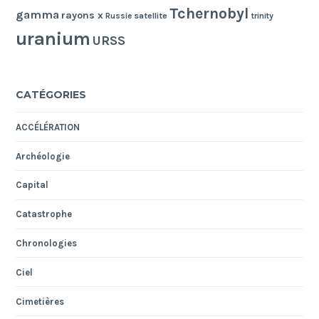
Tchernobyl
gamma
rayons x
Russie
satellite
trinity
uranium
URSS
CATÉGORIES
ACCÉLÉRATION
Archéologie
Capital
Catastrophe
Chronologies
Ciel
Cimetières