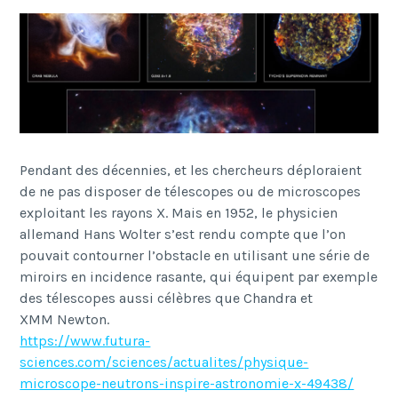
Pendant des décennies, et les chercheurs déploraient
de ne pas disposer de
télescopes
ou de microscopes
exploitant les rayons X. Mais en 1952, le physicien
allemand Hans Wolter s’est rendu compte que l’on
pouvait contourner l’obstacle en utilisant une série de
miroirs
en
incidence
rasante, qui équipent par exemple
des
télescopes
aussi célèbres que
Chandra
et
XMM
Newton
.
https://www.futura-
sciences.com/sciences/actualites/physique-
microscope-neutrons-inspire-astronomie-x-49438/