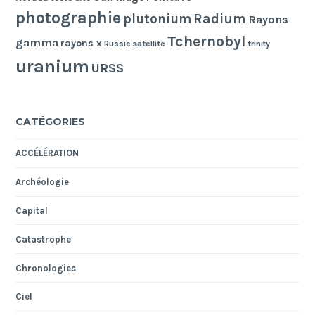
photographie
Radium
plutonium
Rayons
Tchernobyl
gamma
rayons x
Russie
satellite
trinity
uranium
URSS
CATÉGORIES
ACCÉLÉRATION
Archéologie
Capital
Catastrophe
Chronologies
Ciel