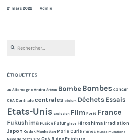
21 mars 2022
Admin
Rechercher :
ÉTIQUETTES
Bombes
Bombe
cancer
Allemagne
Andra
Arbres
3D
Déchets
Essais
centrales
Centrale
CEA
césium
Etats-Unis
France
Film
Forêt
explosion
Fukushima
Hiroshima
irradiation
Futur
Fusion
glace
Japon
Marie Curie
mines
Kodak
Manhattan
Musée
mutations
Peinture
Oak Ridge
Nevada tests site