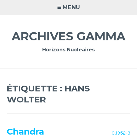
Accéder
MENU
au
contenu
principal
ARCHIVES GAMMA
Horizons Nucléaires
ÉTIQUETTE :
HANS
WOLTER
Chandra
O.1952-3