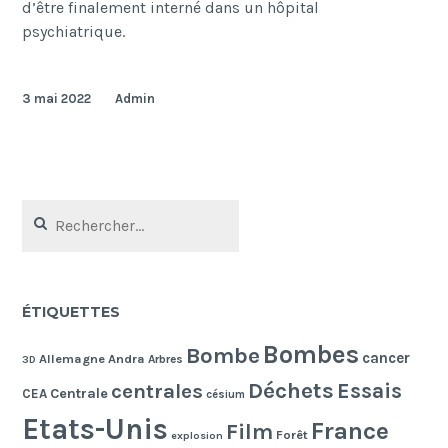
d’être finalement interné dans un hôpital
psychiatrique.
3 mai 2022
Admin
Rechercher :
ÉTIQUETTES
Bombes
Bombe
cancer
Allemagne
Andra
Arbres
3D
Déchets
Essais
centrales
Centrale
CEA
césium
Etats-Unis
France
Film
Forêt
explosion