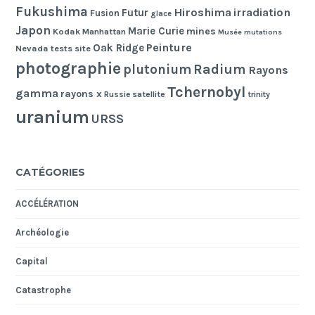
Fukushima
Hiroshima
irradiation
Futur
Fusion
glace
Japon
Marie Curie
mines
Kodak
Manhattan
Musée
mutations
Peinture
Oak Ridge
Nevada tests site
photographie
Radium
plutonium
Rayons
Tchernobyl
gamma
rayons x
Russie
satellite
trinity
uranium
URSS
CATÉGORIES
ACCÉLÉRATION
Archéologie
Capital
Catastrophe