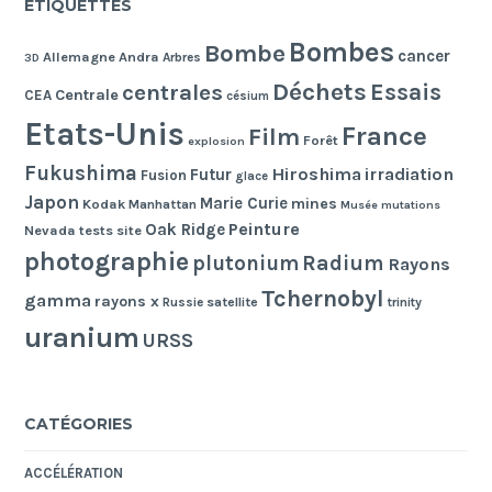
ÉTIQUETTES
Bombes
Bombe
cancer
Allemagne
Andra
Arbres
3D
Déchets
Essais
centrales
Centrale
CEA
césium
Etats-Unis
France
Film
Forêt
explosion
Fukushima
Hiroshima
irradiation
Futur
Fusion
glace
Japon
Marie Curie
mines
Kodak
Manhattan
Musée
mutations
Peinture
Oak Ridge
Nevada tests site
photographie
Radium
plutonium
Rayons
Tchernobyl
gamma
rayons x
Russie
satellite
trinity
uranium
URSS
CATÉGORIES
ACCÉLÉRATION