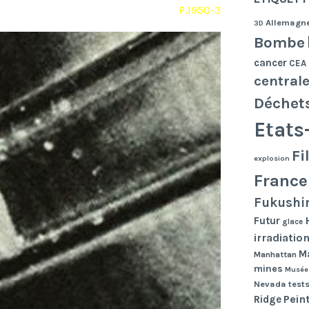
P.1950-3
Allemagn
3D
Bombe
cancer
CEA
central
Déchet
Etats
Fi
explosion
France
Fukushi
Futur
glace
irradiatio
Ma
Manhattan
mines
Musée
Nevada tests
Pein
Ridge