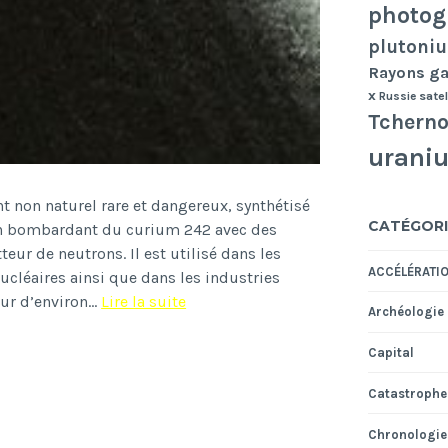
photog
plutoni
Rayons 
x
Russie
satel
Tcherno
urani
t non naturel rare et dangereux, synthétisé
CATÉGORI
, en bombardant du curium 242 avec des
teur de neutrons. Il est utilisé dans les
ACCÉLÉRATI
nucléaires ainsi que dans les industries
Californium
eur d’environ…
Lire la suite
Archéologie
Capital
Catastrophe
Chronologie