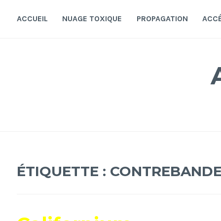
Accéder
au
ACCUEIL
NUAGE TOXIQUE
PROPAGATION
ACC
contenu
principal
ÉTIQUETTE :
CONTREBAND