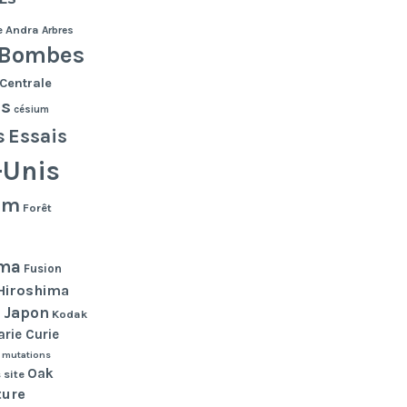
e
Andra
Arbres
Bombes
Centrale
es
césium
s
Essais
-Unis
lm
Forêt
ma
Fusion
Hiroshima
Japon
n
Kodak
rie Curie
mutations
Oak
 site
ture