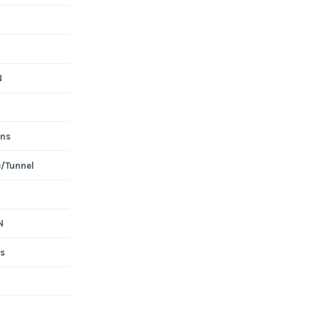
N
ons
e/Tunnel
N
s