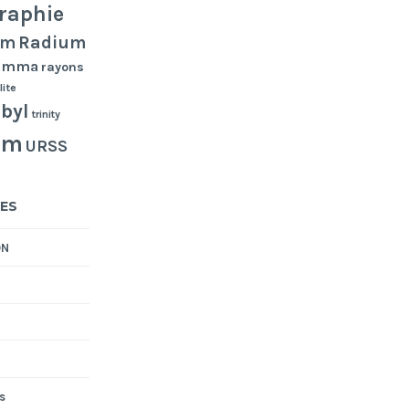
raphie
Radium
um
gamma
rayons
lite
byl
trinity
um
URSS
ES
ON
s