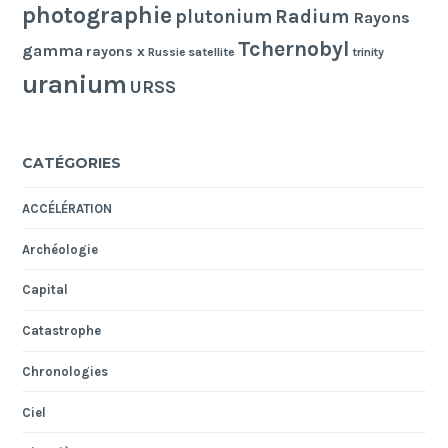
photographie
Radium
plutonium
Rayons
Tchernobyl
gamma
rayons x
Russie
satellite
trinity
uranium
URSS
CATÉGORIES
ACCÉLÉRATION
Archéologie
Capital
Catastrophe
Chronologies
Ciel