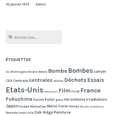
16 janvier 1972
Admin
Rechercher :
ÉTIQUETTES
Bombes
Bombe
cancer
Allemagne
Andra
Arbres
3D
Déchets
Essais
centrales
Centrale
CEA
césium
Etats-Unis
France
Film
Forêt
explosion
Fukushima
Hiroshima
irradiation
Futur
Fusion
glace
Japon
Marie Curie
mines
Kodak
Manhattan
Musée
mutations
Peinture
Oak Ridge
Nevada tests site