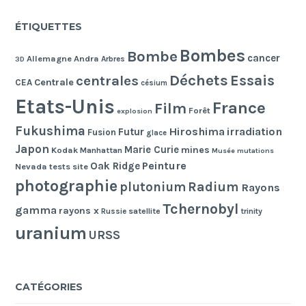
ÉTIQUETTES
Bombes
Bombe
cancer
Allemagne
Andra
Arbres
3D
Déchets
Essais
centrales
Centrale
CEA
césium
Etats-Unis
France
Film
Forêt
explosion
Fukushima
Hiroshima
irradiation
Futur
Fusion
glace
Japon
Marie Curie
mines
Kodak
Manhattan
Musée
mutations
Peinture
Oak Ridge
Nevada tests site
photographie
Radium
plutonium
Rayons
Tchernobyl
gamma
rayons x
Russie
satellite
trinity
uranium
URSS
CATÉGORIES