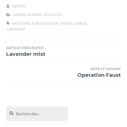
ADMIN
LOISIR
,
RUINES
,
SOUS-SOL
KADJI SAÏ
,
KIRGHIZISTAN
,
MINES
,
SABLE
,
URANIUM
Navigation
ARTICLE PRÉCÉDENT
Lavender mist
de
l’article
ARTICLE SUIVANT
Operation Faust
Rechercher :