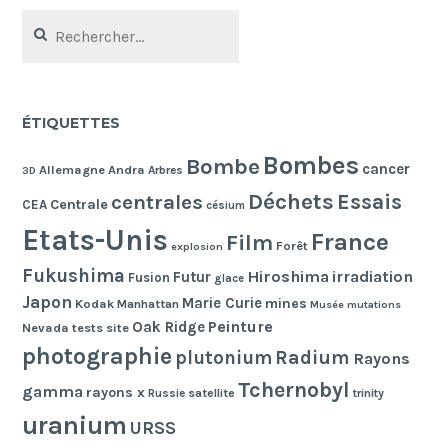
Rechercher :
ÉTIQUETTES
Bombes
Bombe
cancer
Allemagne
Andra
Arbres
3D
Déchets
Essais
centrales
Centrale
CEA
césium
Etats-Unis
France
Film
Forêt
explosion
Fukushima
Hiroshima
irradiation
Futur
Fusion
glace
Japon
Marie Curie
mines
Kodak
Manhattan
Musée
mutations
Peinture
Oak Ridge
Nevada tests site
photographie
Radium
plutonium
Rayons
Tchernobyl
gamma
rayons x
Russie
satellite
trinity
uranium
URSS