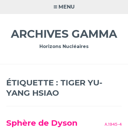
Accéder
MENU
au
contenu
principal
ARCHIVES GAMMA
Horizons Nucléaires
ÉTIQUETTE :
TIGER YU-
YANG HSIAO
Sphère de Dyson
A.1945-4